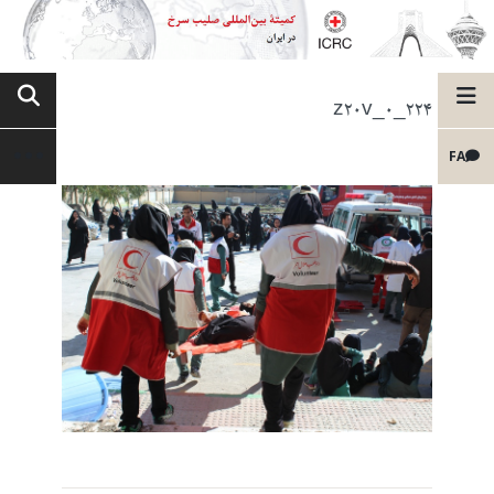
z20v_0_224
FA