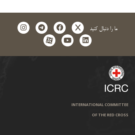
instagram
telegram
facebook
x
ما را دنبال کنید
aparat
youtube
linkedin
INTERNATIONAL COMMITTEE
OF THE RED CROSS