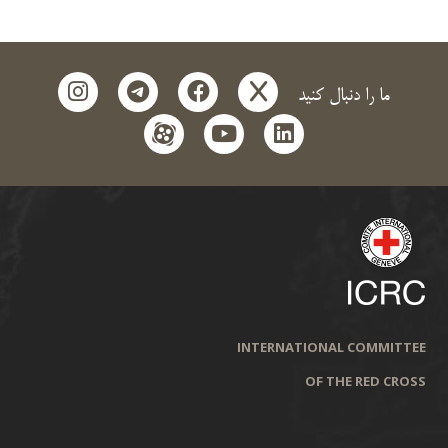
instagram
telegram
facebook
x
ما را دنبال کنید
aparat
youtube
linkedin
INTERNATIONAL COMMITTEE
OF THE RED CROSS