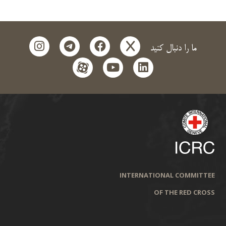
instagram
telegram
facebook
x
ما را دنبال کنید
aparat
youtube
linkedin
INTERNATIONAL COMMITTEE
OF THE RED CROSS