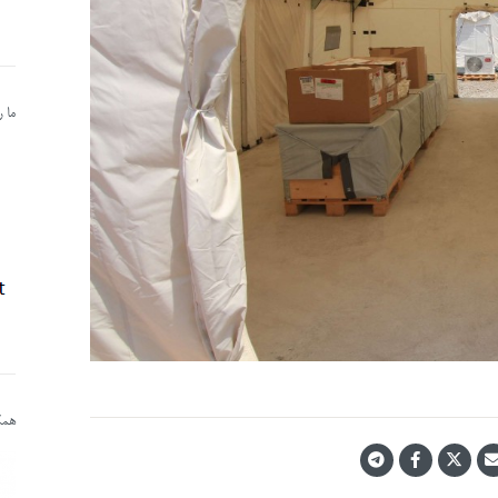
ما 
همکا