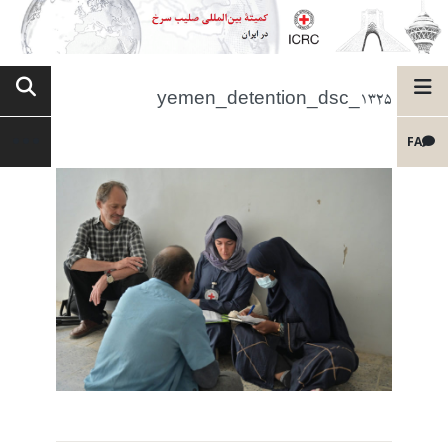
yemen_detention_dsc_1325
FA