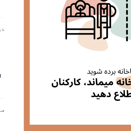
ما 
همکا