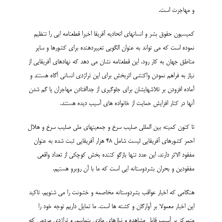
و مهاجرت است.
کمیسیون حقوق بشر و انسانهای اتحادیه آفریقا اخیرا قطعنامه ایی را تنظیم
نموده است که می تواند به عنوان الگویی تغییردهنده برای کشورها و سایر
مناطق جهان به کار رود. این قطعنامه نشان می دهد که نهادهای آفریقایی از
نیاز به فراهم نمودن واکنشی اثربخش برای این تراژدی انسانی آگاه هستند و
آماده افزودن بر تلاشهایشان برای جلوگیری از جداافتادن مهاجران یا گم شدن
آنها در کنار افزایش حمایت از خانواده های آسیب دیده هستند.
تا کنون کمیته بین المللی صلیب سرخ و جمعیتهای ملی صلیب سرخ و هلال
احمر کشورهای آفریقایی لیست شامل 48 هزار آفریقایی ثبت شده به عنوان
مفقود الاثر دارند. این عدد تنها بازگو کننده بخش کوچکی از تعداد واقعی
مفقودین و بحران بشردوستانه ایی است که ما با آن روبرو هستیم.
هنگامی که اخبار عواقب بشردوستانه مخاصمه و خشونت را می شنویم، تاکید
این اخبار معمولا بر آوارگان و کشته ها است. ما تمایل داریم توجه خود را
متمرکز بر آسیب قابل مشاهده و نیازهای مادی بنماییم. و تراژدی مردمی که