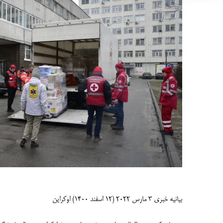
بیانیه خبری 3 مارس 2022 (12 اسفند 1400) اوکراین