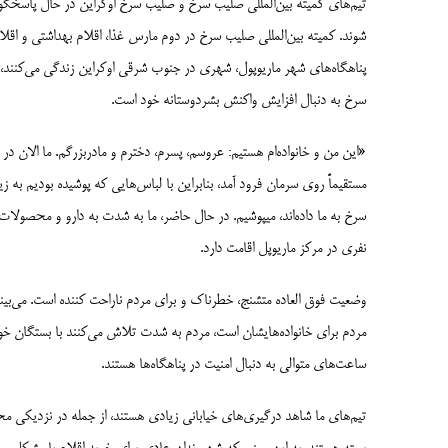
تیم­‌های کمیته بین‌­المللی صلیب سرخ و صلیب سرخ اوکراین در حال پاسخگوی
پناهگاه‌های شهر ماریوپول، شهری در جنوب شرقی اوکراین زندگی می‌کنند، اه
سرخ به دنبال افزایش واکنش بشردوستانه خود است.
«این من و خانواده‌­ام هستیم: عروسم، پسرم، دخترم و مادربزرگم. ما الان در خ
مستقیماً روی سرمان فرود آمد، بنابراین با لباس‌­هایی که پوشیده بودیم به زی
نفری در مرکز ماریوپل اقامت دارد.
وضعیت فوق العاده متشنج، خطرناک و برای مردم ناراحت کننده است. می‌­بینی
مردم برای خانواده­‌هایشان است، مردم به شدت تلاش می­‌کنند با بستگان خو
ساعت­‌های متوالی به دنبال امنیت در پناهگاه‌ها هستند.
تیم­‌های ما شاهد درگیری­‌های خیابانی زیادی هستند، از جمله در نزدیکی مح