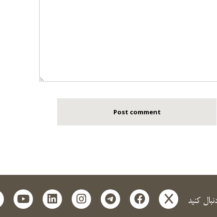
t
outube
linkedin
instagram
telegram
facebook
x
دنبال کنید