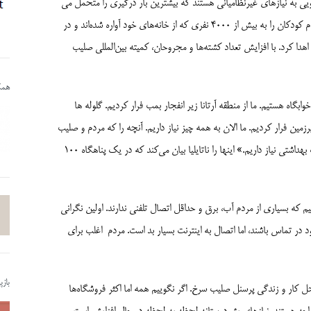
ی به نیازهای غیرنظامیانی هستند که بیشترین بار درگیری را متحمل می­‌
شوند. کمیته بین‌المللی صلیب سرخ در دوم مارس غذا، اقلام بهداشتی و اقلام کودکان را به بیش از 4000 نفری که از خانه‌های خود آواره شده‌اند و در
دا کرد. با افزایش تعداد کشته‌ها و مجروحان، کمیته بین‌المللی صلیب
همکا
وابگاه هستیم. ما از منطقه آرتانا زیر انفجار بمب فرار کردیم. گلوله ها
رزمین فرار کردیم. ما الان به همه چیز نیاز داریم. آنچه را که مردم و صلیب
سرخ به ما داده‌­اند، می­پوشیم. در حال حاضر، ما به شدت به دارو و محصولات بهداشتی نیاز داریم.» اینها را ناتایلیا بیان می‌کند که در یک پناهگاه 100
م که بسیاری از مردم آب، برق و حداقل اتصال تلفنی ندارند. اولین نگرانی
د در تماس باشند، اما اتصال به اینترنت بسیار بد است. مردم اغلب برای
باز
ل کار و زندگی پرسنل صلیب سرخ. اگر نگوییم همه اما اکثر فروشگاه‌­ها