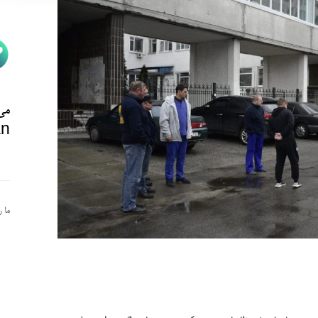
می‌
n@
ما 