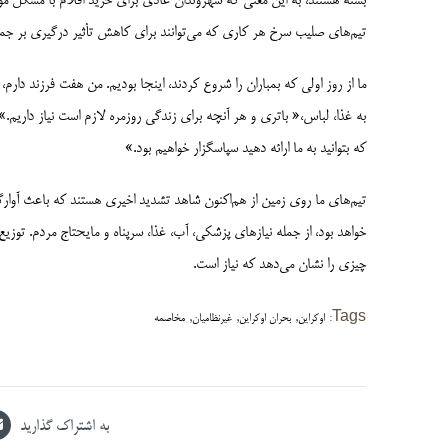
بسته هستند، به این معنی که شهروندان عادی برای خرید اقلام با مشکل م
تیم‌­های صلیب سرخ هر کاری که می­‌توانند برای کاهش تأثیر درگیری بر جمع
ما از روز اولی که بمباران را شروع کردند، اینجا بودیم. من هفت فرزند دارم، 
به غذا، لباس،« باتری و هر آنچه برای زندگی روزمره لازم است نیاز داریم.»
که بتوانید به ما ارائه دهید سپاسگزار خواهیم بود.»
تیم‌های ما روی زمین از هم‌اکنون شاهد تشدید اخیری هستند که باعث آوار
خواهد بود، از جمله نیازهای پزشکی، آب، غذا، سرپناه و مایحتاج مردم. توزی
چیزی را نشان می­‌دهد که نیاز است.
,
,
,
Tags:
اوکراین
بحران اوکراین
غیرنظامیان
مخاصمه
به اشتراک گذارید