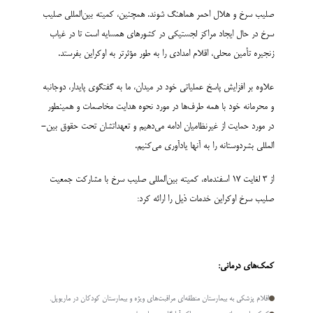
صلیب سرخ و هلال احمر هماهنگ شوند. همچنین، کمیته بین‌المللی صلیب
سرخ در حال ایجاد مراکز لجستیکی در کشورهای همسایه است تا در غیاب
زنجیره تأمین محلی، اقلام امدادی را به طور مؤثرتر به اوکراین بفرستد.
علاوه بر افزایش پاسخ عملیاتی خود در میدان، ما به گفتگوی پایدار، دوجانبه
و محرمانه خود با همه طرف­‌ها در مورد نحوه هدایت مخاصمات و همینطور
در مورد حمایت از غیرنظامیان ادامه می‌­دهیم و تعهدات­شان تحت حقوق بین‌­
المللی بشردوستانه را به آنها یادآوری می­‌کنیم.
از 3 لغایت 17 اسفندماه، کمیته بین‌­المللی صلیب سرخ با مشارکت جمعیت
صلیب سرخ اوکراین خدمات ذیل را ارائه کرد:
کمک‌­های درمانی:
اقلام پزشکی به بیمارستان منطقه‌­ای مراقبت‌­های ویژه و بیمارستان کودکان در ماریوپل.