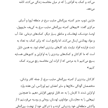
می‌کند و کمک به افرادی را که در میان مخاصمه زندگی می‌کنند، ادامه
می‌دهد.
مارتین شوپ، مدیر کمیته بین‌­المللی صلیب سرخ در منطقه اروپا و آسیای
مرکزی گفت: «تیم‌های کمیته بین‌المللی صلیب سرخ به کی­‌یف، ماریوپول،
اودسا، دونتسک، لوهانسک و مناطق بسیار دیگر، کمک‌­های درمانی، غذا، آب
و مواد بهداشتی ارسال می­‌کنند. اما واضح است که برای کمک به تعداد به
شدت فزاینده افراد نیازمند باید کارهای بیشتری انجام شود. به همین دلیل
است که ما کارکنان و کمک­‌های بیشتری را به اوکراین و کشورهای همسایه
بسیج می‌کنیم تا به مردمی که از اثرات این مخاصمه رنج می‌­برند کمک
کنیم.»
کارکنان بیشتری از کمیته بین‌المللی صلیب سرخ، از جمله کادر پزشکی،
متخصصان آلودگی سلاح‌ها و سایر اعضای تیم اورژانس، این هفته وارد
اوکراین شدند تا کارمان را به حد قابل توجهی افزایش دهیم. ما همچنین
تیم‌­هایی را به مجارستان، مولداوی، لهستان، رومانی و روسیه می­‌فرستیم تا از
واکنش منطقه‌­ای خود پشتیبانی کرده و با شرکای خود از نهضت بین‌­المللی