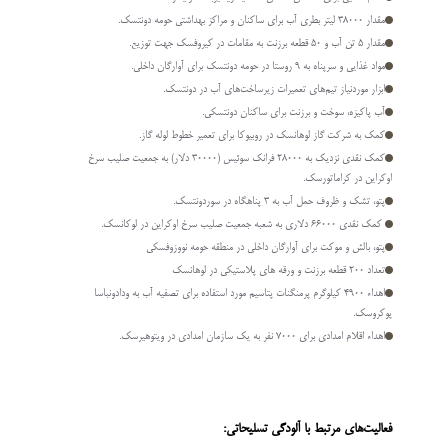
مقدار 38000 لیتر بطری آب برای ساکنان و مراکز بهداشتی حومه دونتسک.
مقدار 5 تن آب و 50 قطعه برزنت به مقامات در کیروفسک جهت توزیع.
مواد غذایی و سرپناه به 9 روستا در حومه دونتسک برای آوارگان داخلی.
ابزار موردنیاز تیم­‌های تعمیرات زیرساخت­‌های آب در دونتسک.
آب پاکیزه، سوخت و برزنت برای ساکنان دونتسکی.
کمک به شرکت گاز لوهانسک در روبیوکا برای تعمیر خطوط لوله گاز.
کمک نقدی نزدیک به 28000 فرانک سوئیس (30000 دلار) به جمعیت صلیب سرخ
اوکراین در کراماتورسک.
پتو، تشک و ظروف حمل آب به 3 پناهگاه در سوردونتسک.
کمک نقدی 66000 دلاری به شعبه جمعیت صلیب سرخ اوکراین در لوکانسک.
پتو، بالش و موکت برای آوارگان داخلی در منطقه حومه نووزوفسکی
تعداد 200 قطعه برزنت و ورقه های پلاستیکی در لوهانسک
اهداء 4900 کیلوگرم پرمنگنات پتاسیم مورد استفاده برای تصفیه آب به ودادونباسا
پوکروسک.
اهداء اقلام امدادی برای 7000 نفر به یک سازمان امدادی در ویتوهیرسک.
فعالیت­‌های مرتبط با آلودگی تسلیحاتی: