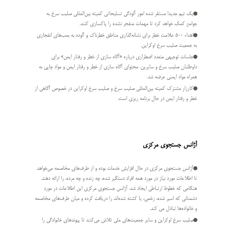
یک تیم جدیدا مستقر شده امور آلودگی تسلیحاتی کمیته بین­‌المللی صلیب سرخ به
جوامع کمک خواهد کرد تا مهمات منفجر نشده را پاکسازی کنند.
اهداء 500 علامت خطر برای نشانه­‌گذاری مناطق خطرناک و آلوده به بمب‌های انفجاری
به جمعیت صلیب سرخ اوکراین.
جلسات توجیهی متعدد اضطراری درباره «آگاه سازی از خطر و رفتار ایمن» برای
داوطلبان صلیب سرخ و سایرین. محتوای آگاه سازی از خطر و رفتار ایمن و مواد چاپی به
همراه مواد ایمنی عرضه شد.
کارزار مشترک کمیته بین‌­المللی صلیب سرخ و صلیب سرخ اوکراین در خصوص آگاهی از
خطر و رفتار ایمن در حال برنامه ریزی است.
آژانس جستجوی مرکزی
آژانس جستجوی مرکزی در حال افزایش خدمات بوده و از طرف‌های مخاصمه می­‌خواهد
تا اطلاعات مورد نیاز در مورد همه افراد دستگیر شده، چه زنده و چه مرده، را ارائه دهند.
هنگامی که خطوط ارتباطی ایجاد شد، آژانس جستجوی مرکزی این اطلاعات در مورد
دشمنانی که اسیر شده، زخمی، یا کشته شده‌­اند را دریافت کرده و میان طرف­‌های مخاصمه
و خانواده­‌ها تبادل می کند.
صلیب سرخ اوکراین و سایر جمعیت­‌های ملی تلاش می­‌کنند تا پیوندهای خانوادگی را