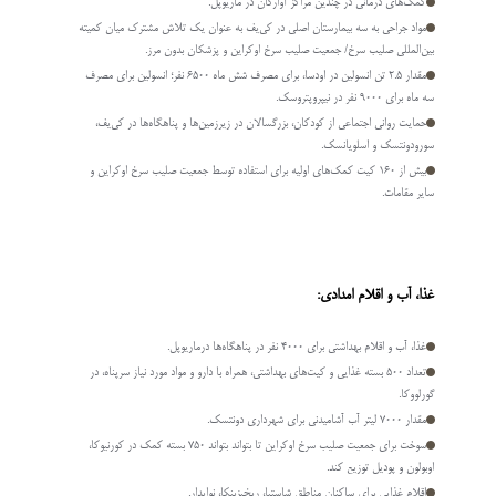
کمک­‌های درمانی در چندین مراکز آوارگان در ماریوپل.
مواد جراحی به سه بیمارستان اصلی در کی‌­یف به عنوان یک تلاش مشترک میان کمیته
بین‌­المللی صلیب سرخ/ جمعیت صلیب سرخ اوکراین و پزشکان بدون مرز.
مقدار 2.5 تن انسولین در اودسا، برای مصرف شش ماه 6500 نفر؛ انسولین برای مصرف
سه ماه برای 9000 نفر در نیپروپتروسک.
حمایت روانی اجتماعی از کودکان، بزرگسالان در زیرزمین­‌ها و پناهگا­ه­‌ها در کی­‌یف،
سورودونتسک و اسلویانسک.
بیش از 160 کیت کمک­‌های اولیه برای استفاده توسط جمعیت صلیب سرخ اوکراین و
سایر مقامات.
غذا، آب و اقلام امدادی:
غذا، آب و اقلام بهداشتی برای 4000 نفر در پناهگاه­‌ها درماریوپل.
تعداد 500 بسته غذایی و کیت­‌های بهداشتی، همراه با دارو و مواد مورد نیاز سرپناه، در
گورلووکا.
مقدار 7000 لیتر آب آشامیدنی برای شهرداری دونتسک.
سوخت برای جمعیت صلیب سرخ اوکراین تا بتواند بتواند 750 بسته کمک در کورنیوکا،
اوبولون و پودیل توزیع کند.
اقلام غذایی برای ساکنان مناطق شاستیا، ریخیزبنکا، نوایدار.