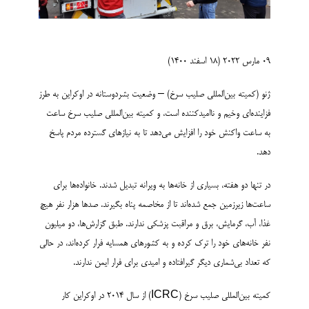
09 مارس 2022 (18 اسفند 1400)
ژنو (کمیته بین‌­المللی صلیب سرخ) – وضعیت بشردوستانه در اوکراین به طرز
فزاینده­‌ای وخیم و ناامیدکننده است، و کمیته بین‌­المللی صلیب سرخ ساعت
به ساعت واکنش خود را افزایش می‌دهد تا به نیازهای گسترده مردم پاسخ
دهد.
در تنها دو هفته، بسیاری از خانه‌­ها به ویرانه تبدیل شدند. خانواده‌ها برای
ساعت‌ها زیرزمین جمع شده‌اند تا از مخاصمه پناه بگیرند. صدها هزار نفر هیچ
غذا، آب، گرمایش، برق و مراقبت پزشکی ندارند. طبق گزارش‌­ها، دو میلیون
نفر خانه‌های خود را ترک کرده و به کشورهای همسایه فرار کرده‌اند، در حالی
که تعداد بی‌شماری دیگر گیرافتاده و امیدی برای فرار ایمن ندارند.
کمیته بین‌المللی صلیب سرخ (ICRC) از سال 2014 در اوکراین کار