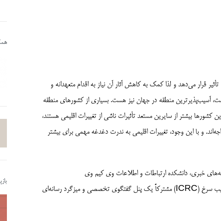
همکا
 قرار می‌­دهد و لذا کمک به کاهش آثار آن نیاز به اقدام متعهدانه و
 جهان در آنجا ساکن است، آسیب­‌پذیرترین منطقه در جهان نیز هست. بسیاری از کشورهای منطقه
ین کشورها بیشتر از سایرین مستعد تأثیرات ناشی از تغییرات اقلیمی هستند،
­‌اند. و با این وجود، تغییرات اقلیمی به ندرت دغدغه مهمی برای بیشتر
ه‌های خبری، دانشکده ارتباطات و اطلاعات وی کیم وی
باز
(WKWSCI)، دانشگاه فناوری نانیانگ (NTU) و کمیته بین‌المللی صلیب سرخ (ICRC) مشترکاً یک پنل گفتگوی تخصصی و میزگرد رسانه‌­ای