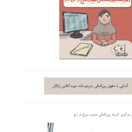
آشنایی با حقوق بین‌المللی بشردوستانه: دوره آنلاین رایگان
ر مرکزی کمیته بین‌المللی صلیب سرخ در ژنو