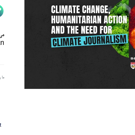
می‌
n@
ما 