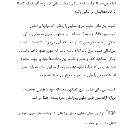
اجازه می‌دهد تا افرادی که دستگیر شده‌اند ردیابی کند و به آنها کمک کند تا
با خانواده‌های­شان در تماس باشند.
کمیته بین‌­المللی صلیب سرخ، مطابق با رسالتی که دولت­ها بر اساس
کنوانسیون 1949 ژنو به آن داده‌­اند، باید دسترسی فوری به تمامی اسرای
جنگی در همه مکان­‌هایی که در آنجا نگهداری می‌­شوند داشته باشد. کمیته
بین‌المللی صلیب سرخ باید اجازه داشته باشد که بدون حضور شاهد با اسرای
جنگی مصاحبه کند، و مدت و دفعات این ملاقات‌ها نباید بی‌­جهت محدود
شود. هر زمان که شرایط اجازه دهد، هر یک از طرفین مخاصمه باید تمامی
اقدامات ممکن را برای جستجو و جمع‌­آوری اجساد انجام دهد.
کمیته بین‌المللی صلیب سرخ گفتگوی محرمانه خود با طرفین مخاصمه را
درباره الزامات­شان طبق حقوق بین‌المللی بشردوستانه حفظ می‌کند.
,
,
,
,
Tags:
اوکراین
بحران اوکراین
حقوق_بین‌المللی_بشردوستانه
صلیب سرخ
کمیته بین
,
المللی صلیب سرخ
مخاصمه