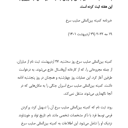
این هفته ثبت کرده است.
خبرنامه کمیته بین‌­المللی صلیب سرخ
19 مه 2022 (29 اردیبهشت 1401)
کمیته بین‌المللی صلیب سرخ روز سه‌شنبه، 27 اردیبهشت، ثبت نام از مبارزان،
از جمله مجروحانی را، که از کارخانه آزوف­استال خارج می‌شوند، به درخواست
طرفین آغاز کرد. این عملیات روز چهارشنبه و همچنان در روز پنجشنبه ادامه
داشت. کمیته بین‌المللی صلیب سرخ اسیران جنگی را به مکان‌هایی که در
آنجا نگهداری می‌شوند منتقل نمی‌کند.
روند ثبت نام که کمیته بین‌المللی صلیب سرخ آن را تسهیل کرد، پرکردن
فرمی توسط فرد با ذکر مشخصات شخصی مانند نام، تاریخ تولد و خویشاوند
نزدیک او را شامل می­‌شود. این اطلاعات به کمیته بین‌المللی صلیب سرخ