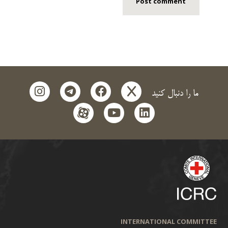
instagram
telegram
facebook
x
ما را دنبال کنید
aparat
youtube
linkedin
INTERNATIONAL COMMITTEE