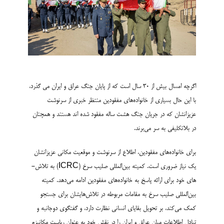
اگرچه امسال بیش از 30 سال است که از پایان جنگ عراق و ایران می گذرد،
با این حال بسیاری از خانواده­‌های مفقودین منتظر خبری از سرنوشت
عزیزانشان که در جریان جنگ هشت ساله مفقود­ شده اند هستند و همچنان
در بلاتکلیفی به سر می­‌برند.
برای خانواده­‌های مفقودین، اطلاع از سرنوشت و موقعیت مکانی عزیزان­شان
یک نیاز ضروری است. کمیته بین‌­المللی صلیب سرخ (ICRC) به تلاش‌­
های خود برای ارائه پاسخ به خانواده­‌های مفقودین ادامه می‌­دهد. کمیته
بین‌المللی صلیب سرخ به مقامات مربوطه در تلاش‌های­شان برای جستجو
کمک می­‌کند، بر تحویل بقایای انسانی نظارت دارد، و گفتگوی دوجانبه و
تبادل اطلاعات میان عراق و ایران را در نقش خود به عنوان ریاست مکانیزم