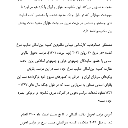
سه‌جانبه تسهیل می‌کند. این مکانیسم، عراق و ایران را گرد هم می‌­آورد تا
سرنوشت سربازانی که در طول جنگ مفقود شده­‌اند را مشخص کند. فعالیت­‌
های جستجو و تفحص در جهت تعیین سرنوشت هزاران مفقود تحت پوشش
این مکانیسم ادامه دارد.
مصطفی عبدالوهاب، کارشناس میدانی مفقودین کمیته بین‌المللی صلیب سرخ
گفت: «در تاریخ 30 ژوئن 2022 (نهم تیرماه 1401)، مراسم تحویل بقایای
انسانی با حضور نمایندگان جمهوری عراق و جمهوری اسلامی ایران، تحت
نظارت کمیته بین‌المللی صلیب سرخ انجام شد. در این مراسم، بقایای
پیکرهای سربازان ایران و عراقی به کشورهای متبوع خود بازگردانده شد. این
بقایای انسانی متعلق به سربازانی است که در طول جنگ سال های 1367-
1359مفقود شده‌­اند. مراسم تحویل در گذرگاه مرزی شلمچه در نزدیکی بصره
انجام شد.»
آخرین مراسم تحویل بقایای انسانی در تاریخ هشتم اسفند ماه 1400 انجام
شد. در سال 2021 میلادی، کمیته بین‌­المللی صلیب سرخ بر مراسم تحویل