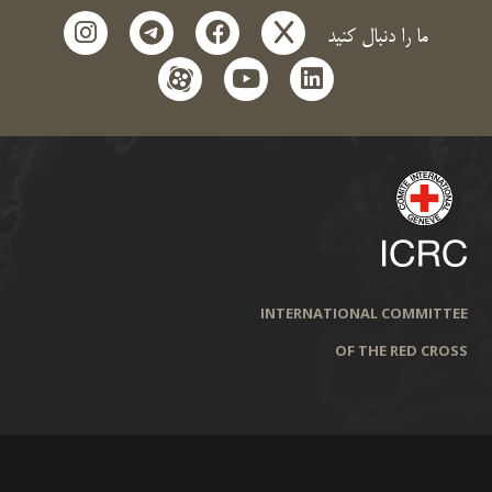
instagram
telegram
facebook
x
ما را دنبال کنید
aparat
youtube
linkedin
INTERNATIONAL COMMITTEE
OF THE RED CROSS