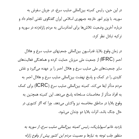
در این حین، رئیس کمیته بین‌­المللی صلیب سرخ، در جریان سفرش به
سوریه، با وزیر امور خارجه جمهوری اسلامی ایران گفتگوی تلفنی انجام داد و
درباره آخرین وضعیت تلاش‌­ها برای امدادرسانی به مردم زلزله­‌زده در سوریه و
ترکیه تبادل نظر کرد.
در زمان وقوع بلایا، فدراسیون بین‌­المللی جمعیت­های صلیب سرخ و هلال
احمر (IFRC) از جمعیت ملی میزبان حمایت کرده و هماهنگی فعالیت‌­های
سایر جمعیت‌­های ملی صلیب سرخ و هلال احمر را بر عهده می‌­گیرد و نقش
کلیدی را در کمک و پاسخ نهضت بین‌المللی صلیب سرخ و هلال احمر به
مردم متأثر ایفا می‌­کند. کمیته بین‌المللی صلیب سرخ (ICRC) برای کمک
به افراد متأثر از مخاصمات مسلحانه پاسخ می­‌دهد. این کمیته همچنین به
وقوع بلایا در مناطق مخاصمه نیز واکنش می‌دهد، چرا که اگر کشوری در
حال جنگ باشد، اثرات بلایا دو چندان می‌شود.
بازدید خانم اسپولیاریک، رئیس کمیته بین­‌المللی صلیب سرخ، از سوریه به
منظور جلب توجه به نیازها و مصیبت مردم این کشور پیش از وقوع زلزله