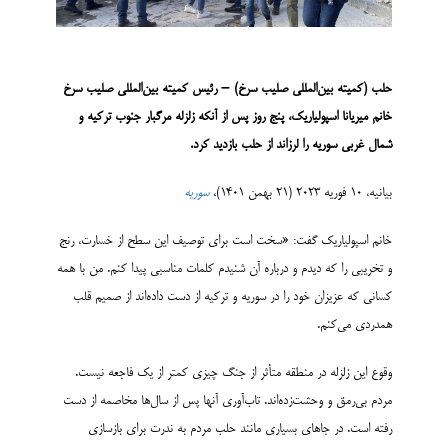
حلب (کمیته بین‌­المللی صلیب سرخ) – رئیس کمیته بین‌­المللی صلیب سرخ
خانم میریانا اسپولیاریک، پنج روز پس از آنکه زلزله مرگبار جنوب ترکیه و
شمال غربی سوریه را لرزاند از حلب بازدید کرد.
بیانیه، 10 فوریه 2023 (21 بهمن 1401)،
سوریه
خانم اسپولیاریک گفت: «سخت است برای توصیف این سطح از خسارت، رنج
و تخریبی را که دیدم و درباره آن شنیدم کلمات مناسبی پیدا کنم. من با همه
کسانی که عزیزان خود را در سوریه و ترکیه از دست داده­‌اند از صمیم قلب
همدردی می‌­کنم.
وقوع این زلزله در منطقه متأثر از جنگ چیزی کمتر از یک فاجعه نیست.
مردم بی‌­رمق و وحشت‌­زده‌­اند. تاب‌­آوری آنها پس از سال‌­ها مخاصمه از دست
رفته است. در جاهای بسیاری مانند حلب مردم به ندرت برای بازسازی