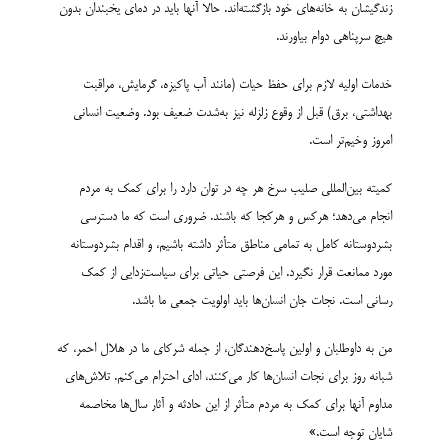
زندگی­شان به خانه­‌های خود بازگشته‌­اند. حالا آنها باید در دمای یخبندان بدون
هیچ سرپناهی دوام بیاورند.
خدمات اولیه لازم برای حفظ حیات (مانند آب پاکیزه، گرمایش، مراقبت
بهداشتی، برق) قبل از وقوع زلزله نیز به­‌شدت ضعیف بود. وضعیت انسانی
امروز وخیم‌­تر است.
کمیته بین­‌المللی صلیب سرخ هر چه در توان دارد را برای کمک به مردم
انجام می­‌دهد؛ هرکس و هرکجا که باشند. ضروری است که ما دسترسی
بشردوستانه کامل به تمامی مناطق متأثر داشته باشیم، و اقدام بشردوستانه
مورد ممانعت قرار نگیرد. این فرصتی حیاتی برای سیاست­‌زدایی از کمک­‌
رسانی است. نجات جان انسان‌­ها باید اولویت جمعی ما باشد.
من به داوطلبان و اولین پاسخ‌­دهندگان، از جمله شرکای ما در هلال احمر، که
شبانه روز برای نجات انسان‌­ها کار می‌­کنند، ادای احترام می‌­کنم. تلاش‌­های
مداوم آنها برای کمک به مردم متأثر از این حادثه و آثار سال‌­ها مخاصمه
شایان توجه است.»