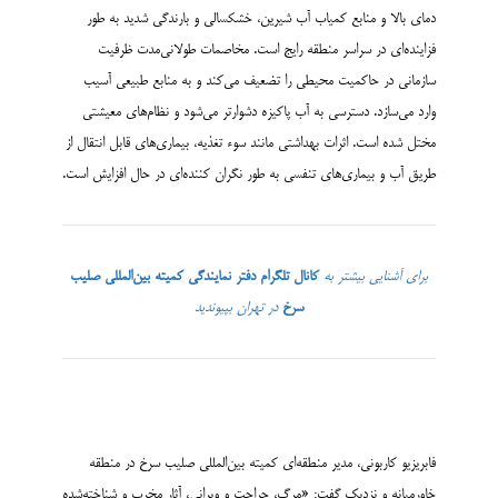
دمای بالا و منابع کمیاب آب شیرین، خشکسالی و بارندگی شدید به طور
فزاینده‌­ای در سراسر منطقه رایج است. مخاصمات طولانی‌­مدت ظرفیت
سازمانی در حاکمیت محیطی را تضعیف می‌­کند و به منابع طبیعی آسیب
وارد می‌­سازد. دسترسی به آب پاکیزه دشوارتر می‌­شود و نظام‌­های معیشتی
مختل شده است. اثرات بهداشتی مانند سوء تغذیه، بیماری­‌های قابل انتقال از
طریق آب و بیماری‌­های تنفسی به طور نگران کننده‌ای در حال افزایش است.
برای آشنایی بیشتر به
کانال تلگرام دفتر نمایندگی کمیته بین‌المللی صلیب
سرخ
در تهران بپیوندید
فابریزیو کاربونی، مدیر منطقه­‌ای کمیته بین‌­المللی صلیب سرخ در منطقه
خاورمیانه و نزدیک گفت: «مرگ، جراحت و ویرانی، آثار مخرب و شناخته‌­شده