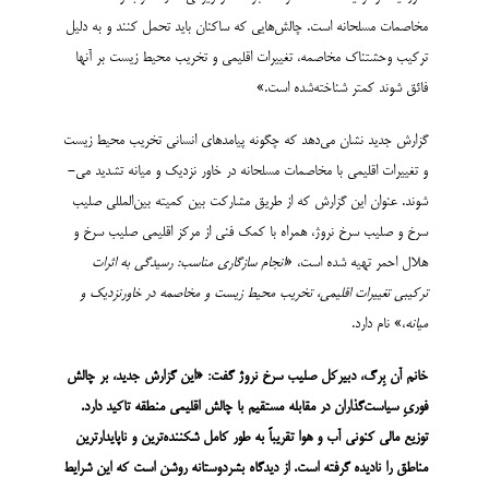
مخاصمات مسلحانه است. چالش‌­هایی که ساکنان باید تحمل کنند و به دلیل
ترکیب وحشتناک مخاصمه، تغییرات اقلیمی و تخریب محیط زیست بر آنها
فائق شوند کمتر شناخته‌­شده است.»
گزارش جدید نشان می‌­دهد که چگونه پیامدهای انسانی تخریب محیط زیست
و تغییرات اقلیمی با مخاصمات مسلحانه در خاور نزدیک و میانه تشدید می‌­
شوند. عنوان این گزارش که از طریق مشارکت بین کمیته بین‌­المللی صلیب
سرخ و صلیب سرخ نروژ، همراه با کمک فنی از مرکز اقلیمی صلیب سرخ و
هلال احمر تهیه شده است، «
انجام سازگاری
مناسب
: رسیدگی به اثرات
ترکیبی تغییرات اقلیمی، تخریب محیط زیست و مخاصمه در خاورنزدیک و
میانه
،» نام دارد.
خانم
آن بِرگ، دبیرکل صلیب سرخ نروژ گفت: «این گزارش جدید، بر چالش
فوریِ سیاست‌­گذاران در مقابله
مستقیم
با چالش اقلیمی منطقه تاکید دارد.
توزیع مالی کنونی آب و هوا تقریباً به طور کامل شکننده‌ترین و ناپایدارترین
مناطق را نادیده گرفته است. از دیدگاه بشردوستانه روشن است که این شرایط