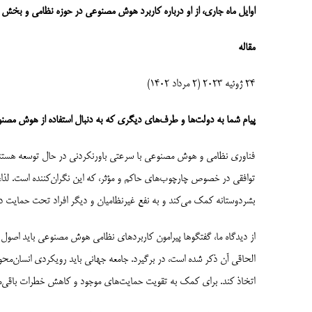
اوایل ماه جاری
،
از
او
درباره
کاربرد
هوش مصنوعی در حوزه نظامی و بخش ب
مقاله
24 ژوئیه 2023 (2 مرداد 1402)
پیام شما به دولت‌
ها و
طرف‌­های دیگری
که به دنبال استفاده از هوش مصن
فناوری نظامی و هوش مصنوعی با سرعتی باورنکردنی در حال توسعه هستند، و د
توافقی در خصوص چارچوب‌های حاکم و مؤثر، که این نگران‌کننده است. لذا، م
بشردوستانه کمک می‌کند و به نفع غیرنظامیان و دیگر افراد تحت حمایت 
از دیدگاه ما، گفتگوها پیرامون کاربردهای نظامی هوش مصنوعی باید اصول حق
الحاقی آن ذکر شده است، در برگیرد. جامعه جهانی باید رویکردی انسان‌مح
اتخاذ کند. برای کمک به تقویت حمایت‌­های موجود و کاهش خطرات باقی‌مان