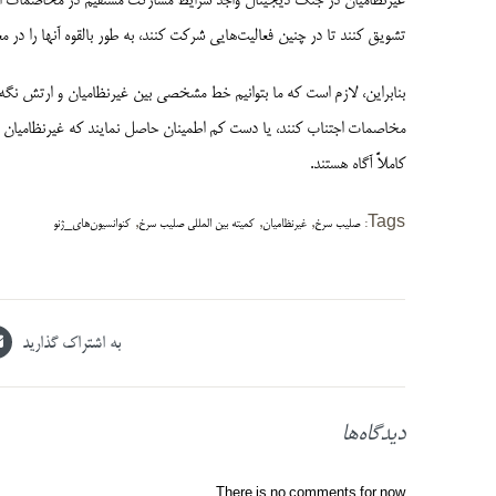
غیرنظامیان در جنگ دیجیتال واجد شرایط مشارکت مستقیم در مخاصمات است
تشویق کنند تا در چنین فعالیت‌هایی شرکت کنند، به طور بالقوه آنها را د
بنابراین، لازم است که ما بتوانیم خط مشخصی بین غیرنظامیان و ارتش نگه د
مخاصمات اجتناب کنند، یا دست کم اطمینان حاصل نمایند که غیرنظامیان ا
کاملاً آگاه هستند.
,
,
,
Tags:
صلیب سرخ
غیرنظامیان
کمیته بین المللی صلیب سرخ
کنوانسیون‌های_ژنو
به اشتراک گذارید
دیدگاه‌ها
There is no comments for now.