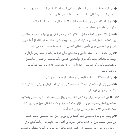
بیش از ۷۰۰ نفر نیازمند مراقبت‌­های پزشکی، از جمله ۴۱ نفر در اوایل ماه جاری، توسط
تیم‌­های کمیته بین‌­المللی صلیب سرخ از منطقه خطر خارج شده‌­اند.
تسهیل گذرگاه امن برای 600 نفر، شامل 230 خردسال، در سراسر گذرگاه لاچین به
منظور بازپیوند خانواده­‌های جدا شده.
ارسال 77 کامیون کمک، شامل 900 تن تجهیزات پزشکی برای مراکز مراقبت بهداشتی.
این کمک­‌ها شامل اهدای 3 کیت درمانی به 3 بیمارستان است که هر کدام از آنها حاوی
دارو و مواد مصرفی برای تأمین نیازهای درمانی 1،000 نفر به مدت 3 ماه می‌­باشد.
توزیع حدود 10،000 بسته غذایی و بهداشتی میان افراد نیازمند، از جمله زنان باردار، و
موسسات مختلف، مانند یک مرکز توانبخشی جسمی، یک موسسه مراقبت از سالمندان
بی‌­بضاعت، یک مرکز حمایت از کودکان، و مراکز بهداشتی، که دارو و شیر خشک نیز
دریافت کردند.
بیش از 3،000 لیتر سوخت گازوئیل در حمایت از خدمات آمبولانس.
تحویل بیش از 1،500 تن آرد گندم، 20،000 لیتر روغن آفتابگردان و بیش از 40 تن شکر
و گندم سیاه برای تهیه نان.
154 تن دانه سیب زمینی و 21 تن دانه ذرت و پیاز برای حمایت از تولید محلی. به‌علاوه،
کمیته بین‌­المللی صلیب سرخ ۱۰ هزار بسته دانه سبزیجات و دانه‌های سبز خریداری کرده
است که میان ۹۶ جامعه روستایی توزیع شده است.
دو پمپ آب و مواد شیمیایی تمیز کننده برای توزیع ایمن آب آشامیدنی توسط کمیته
بین‌­المللی صلیب سرخ به هیئت محلی آب‌رسانی اهداء شد. تجهیزات آزمایشگاهی برای
آزمایش و بررسی آب آشامیدنی در اختیار هیئت محلی آب‌رسانی بزرگترین منطقه پرجمعیت