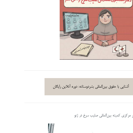
آشنایی با حقوق بین‌المللی بشردوستانه: دوره آنلاین رایگان
ر مرکزی کمیته بین‌المللی صلیب سرخ در ژنو