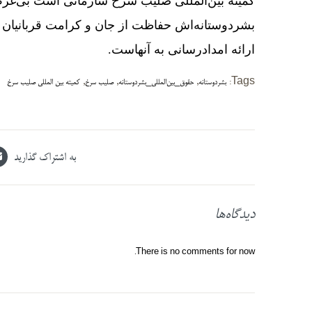
کمیته بین‌­المللی صلیب سرخ سازمانی است بی‌­غ
بشردوستانه‌­اش حفاظت از جان و کرامت قربانیان
ارائه امدادرسانی به آنهاست.
,
,
,
Tags:
بشردوستانه
حقوق_بین‌المللی_بشردوستانه
صلیب سرخ
کمیته بین المللی صلیب سرخ
به اشتراک گذارید
دیدگاه‌ها
There is no comments for now.