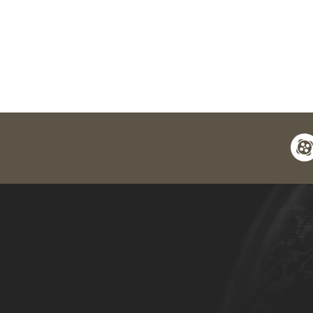
apara
y