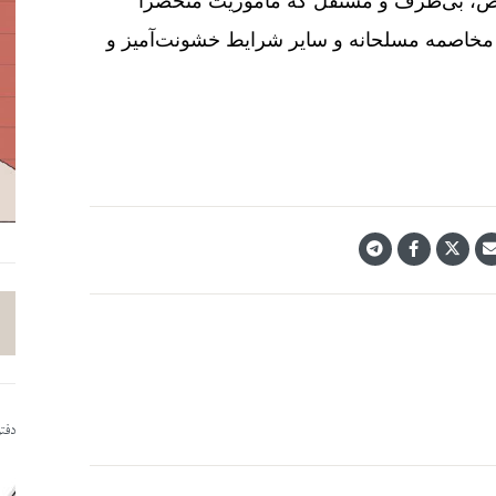
رض، بی‌­طرف و مستقل که مأموریت منحصراً
 مخاصمه مسلحانه و سایر شرایط خشونت‌­آمیز و
دفت