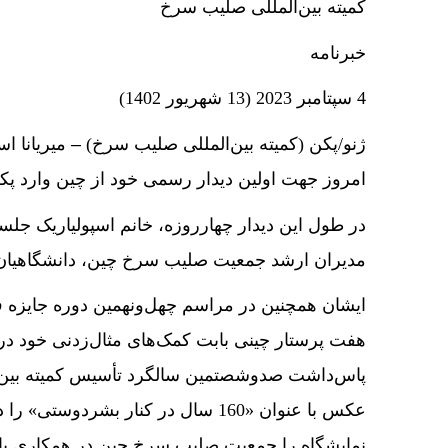
کمیته بین‌­المللی صلیب سرخ
خبرنامه
4 سپتامبر 2023 (13 شهریور 1402)
ژنو/پکن (کمیته بین‌­المللی صلیب سرخ)
–
میریانا اس
امروز جهت اولین دیدار رسمی خود از چین وارد پک
در طول این دیدار چهارروزه، خانم اسپولیاریک جلسا
مدیران ارشد جمعیت صلیب سرخ چین، دانشگاهیان و
ایشان همچنین در مراسم چهل­‌ونهمین دوره جایزه ف
هفت پرستار چینی بابت کمک‌­های مثال‌­زدنی خود د
پاس‌داشت صدوشصتمین سالگرد تأسیس کمیته بین‌­ا
عکس با عنوان «160 سال در کنار بشردو
نمایشگاه را جمعیت صلیب سرخ چین در همکاری با ف