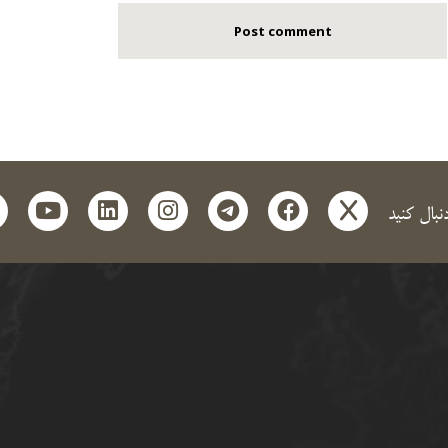
t
outube
linkedin
instagram
telegram
facebook
x
دنبال کنید