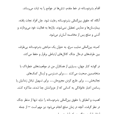
اقدام بشردوستانه در خط مقدم‌، تنش­‌ها در جوامع را به ثبات می‌­رساند.
آنگاه که حقوق بین­‌المللی بشردوستانه رعایت شود، جان افراد نجات یافته،
بیمارستان­‌ها و مدارس تعطیل نمی­‌شوند، بازارها به فعالیت خود می‌­پردازند و
آشتی و صلح پس از مخاصمه آسان‌­تر می‌­شود.
کمیته بین‌­المللی صلیب سرخ، به عنوان یک میانجی بشردوستانه بی‌­طرف،
بین طرف‌­های درحال جنگ کانال‌­های ارتباطی برقرار و حفظ می‌­کند.
در گوشه کنار جهان، بسیاری از همکاران من در موقعیت‌های خطرناک با
متخاصمین صحبت می‌کنند …برای دسترسی و ارسال کمک‌­­های
نجاتبخش… برای خارج کردن مجروحان… برای تسهیل تبادل زندانیان یا
رساندن اخبار خانوادگی به کسانی که از عزیزانشان جدا شدند، مذاکره کنند.
اهمیت و انطباق با حقوق بین‌المللی بشردوستانه را نباید تنها از منظر جنگ
در نظر گرفت. آنچه در زمان صلح انجام می‌شود نیز مهم است – از جمله