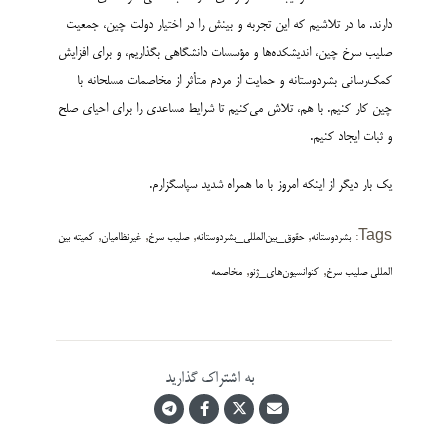
دارند. ما در تلاشیم که این تجربه و بینش را در اختیار دولت چین، جمعیت
صلیب سرخ چین، اندیشکده‌­ها و مؤسسات دانشگاهی بگذاریم، و برای افزایش
کمک­‌رسانی بشردوستانه و حمایت از مردم متأثر از مخاصمات مسلحانه با
چین کار کنیم. با هم، تلاش می‌­کنیم تا شرایط مساعدی را برای احیای صلح
و ثبات ایجاد کنیم.
یک بار دیگر از اینکه امروز با ما همراه شدید سپاسگزارم.
,
,
,
,
Tags:
بشردوستانه
حقوق_بین‌المللی_بشردوستانه
صلیب سرخ
غیرنظامیان
کمیته بین
,
,
المللی صلیب سرخ
کنوانسیون‌های_ژنو
مخاصمه
به اشتراک گذارید