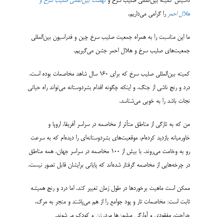
تأسیس کمیته بین‌­المللی صلیب سرخ و
نهضت بین‌­المللی صلیب سرخ و
هلال احمر
را گرامی می­‌داریم.
ما این مناسبت را به همراه جمعیت صلیب سرخ چین و فدراسیون بین‌­المللی
جمعیت­‌های صلیب سرخ و هلال احمر جشن می‌­گیریم.
کمیته بین‌المللی صلیب سرخ که برای 160 سال شاهد مخاصمات بوده است،
درد و رنج ناشی از جنگ، و اینکه چگونه اقدام بشردوستانه می‌تواند راه حیاتی
نجات باشد را به خوبی می‌­شناسد.
من که به تازگی از مناطق متأثر از مخاصمه در سراسر آفریقا، اروپا و
خاورمیانه بازدید کرده‌ام، موقعیت‌­های بشردوستانه‌­ای را دیده‌­ام که به سرعت
رو به وخامت می‌روند. با بیش از 100 مخاصمه در سراسر جهان، همه مناطق
در چرخه‌هایی از مخاصمه گرفتار شده‌اند که پایانی برای­شان قابل تصور نیست.
ممکن است ماهیت برخوردها در طول زمان تغییر کند، اما درد و رنج همیشه
ثابت است: مخاصمات تار و پود جوامع را از هم می‌­پاشند و منجر به مرگ،
جراحت، مفقودی و آوارگی میلیون‌­ها مرد، زن و کودک می‌­شوند.