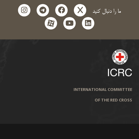
instagram
telegram
facebook
x
ما را دنبال کنید
aparat
youtube
linkedin
INTERNATIONAL COMMITTEE
OF THE RED CROSS