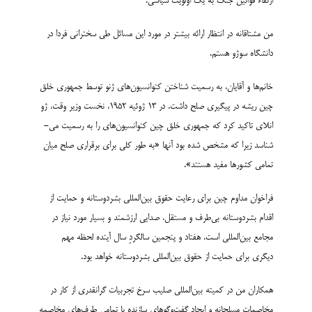
ارتقاء قوانین جنگ به یک اولویت سیاسی.
من مشتاقانه در انتظار ارائه بیشتر در مورد این مسائل طی سخنرانی فردا در
دانشگاه سوژو هستم.
خانم‌­ها و آقایان، به رسمیت شناختن کنوانسیون‌­های ژنو توسط جمهوری خلق
چین ریشه در پیگیری صلح داشت. در 13 ژوئیه 1952، نخست وزیر وقت، ژو
انلای تاکید کرد که جمهوری خلق چین کنوانسیون­‌های را به رسمیت می‌­
شناسد زیرا که مشخص شده بود آنها «به طور کلی برای برقراری صلح میان
تمامی کشورها مفید هستند».
فراخوان مداوم چین برای رعایت حقوق بین‌­المللی بشردوستانه و حمایت از
اقدام بشردوستانه بی‌طرف و مستقل، صدایی ارزشمند و بسیار مورد نیاز در
مجامع بین­‌المللی است. هفتاد و پنجمین سالگردِ سال آینده لحظه مهم
دیگری برای حمایت از حقوق بین‌­المللی بشردوستانه خواهد بود.
همکاران من در کمیته بین‌المللی صلیب سرخ تجربیات گرانقدری از کار در
مخاصمات مسلحانه و ایجاد گفت‌وگوهای سازنده با تمامی طرف­‌های مخاصمه