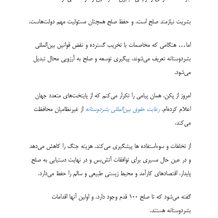
بشریت نیازمند صلح است، و حفظ صلح همچنان مسئولیت مهم دولت‌هاست.
اما… هنگامی که مخاصمات با تخریب گسترده و نقض قوانین بین‌­المللی
بشردوستانه تعریف می‌شوند، پیگیری توسعه و صلح به آرزویی محال تبدیل
می‌­شود.
امروز از پکن، همان پیامی را تکرار می­‌کنم که از پایتخت‌­های متعدد جهان
اعلام کرده‌­ام.
رعایت حقوق بین‌­المللی بشردوستانه
از غیرنظامیان محافظت
می­‌کند.
از تخلفات و سوء­استفاده ها پیشگیری می­‌کند. هزینه جنگ را کاهش می­‌دهد
و در عین حال مسیری برای توافقات آتش‌­بس و در نهایت دستیابی به صلح
پایدار، اقتصادهای کارآمد و محیط زیستی طبیعی و سالم را حفظ می‌­دارد.
گفته می‌­شود که تا صلح 100 قدم وجود دارد. و اولین آنها اقدامات
بشردوستانه هستند.