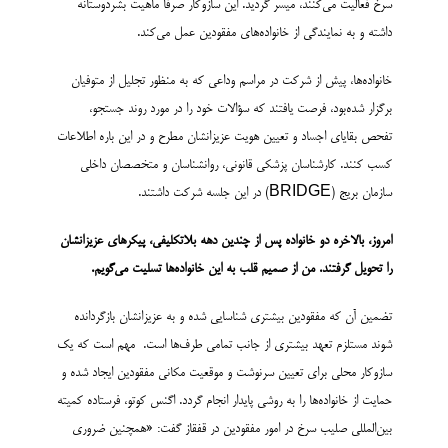
سرخ فعالیت می‌کنند، میسر گردید. این سازوکار صرفاً ماهیت بشردوستانه
داشته و به نمایندگی از خانواده­‌های مفقودین عمل می­‌کند.
خانواده‌ها، پیش از شرکت در مراسم وداعی که به منظور تجلیل از متوفیان
برگزار شده­‌بود، فرصت یافتند که سؤالات خود را در مورد روند جستجو،
تفحص بقایای اجساد و تعیین هویت عزیزانشان مطرح و در این باره اطلاعات
کسب کنند. کارشناسان پزشکی قانونی، روانشناسان و متخصصان داخلی
سازمان بریج (BRIDGE) در این جلسه شرکت داشتند.
امروز
،
بالاخره دو خانواده پس از چندین دهه بلاتکلیفی، پیکرهای عزیزانشان
را تحویل گرفتند. من
از صمیم قلب
به این خانواده‌
ها تسلیت می
گویم
.
تضمین آن که مفقودین بیشتری شناسایی شده و به عزیزانشان بازگردانده
شوند مستلزم تعهد بیشتری از جانب تمامی طرف­‌ها است. مهم است که یک
سازوکار محلی برای تعیین سرنوشت و موقعیت مکانی مفقودین ایجاد شده و
حمایت از خانواده‌­ها را به روشی پایدار انجام گردد. اگنس کوتو، فرستاده کمیته
بین‌المللی صلیب سرخ در امور مفقودین در قفقاز گفت: «همچنین ضروری