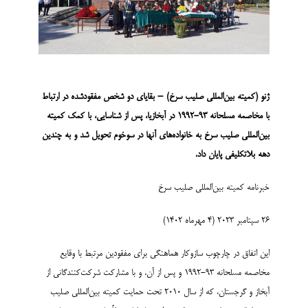
ژن
و (کمیته بین‌­المللی صلیب سرخ) –
بقایای دو
شخص
مفقود
شده در ارتباط
با
مخاصمه
مسلحانه
93-1992
در آبخازیا،
پس از
شناسایی
،
با کمک کمیته
بین‌
المللی
صلیب سرخ
به خانواده‌
های آنها در سوخوم تحویل شد
و
به چندین
دهه بلاتکلیفی
پایان داد.
خبرنامه کمیته بین‌­المللی صلیب سرخ
26 سپتامبر 2023 (4 مهرماه 1402)
این اتفاق در چارچوب سازوکار هماهنگی برای مفقودین مرتبط با وقایع
مخاصمه مسلحانه 93-1992 و پس از آن، و با مشارکت شرکت‌کنندگانی از
آبخاز و گرجستان، که از سال 2010 تحت حمایت کمیته بین‌المللی صلیب