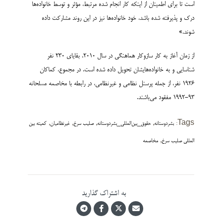
است تا برای اطمینان از اینکه کار انجام شده مرتبط، مؤثر و توسط خانواده­‌ها
درک و پذیرفته شده باشد، خود خانواده­‌ها نیز در این روند مشارکت داده
شوند.»
از زمان آغاز به کار سازوکار هماهنگی در سال 2010، بقایای 230 نفر
شناسایی و به خانواده‌­های­شان تحویل داده شده است. در مجموع، کماکان
1926 نفر، از جمله پرسنل نظامی و غیرنظامی، در رابطه با مخاصمه مسلحانه
93-1992 مفقود می‌­باشند.
,
,
,
,
Tags:
بشردوستانه
حقوق_بین‌المللی_بشردوستانه
صلیب سرخ
غیرنظامیان
کمیته بین
,
المللی صلیب سرخ
مخاصمه
به اشتراک گذارید