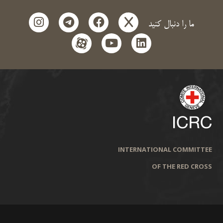
instagram
telegram
facebook
x
ما را دنبال کنید
aparat
youtube
linkedin
INTERNATIONAL COMMITTEE
OF THE RED CROSS