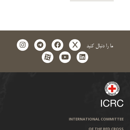
instagram
telegram
facebook
x
ما را دنبال کنید
aparat
youtube
linkedin
INTERNATIONAL COMMITTEE
OF THE RED CROSS