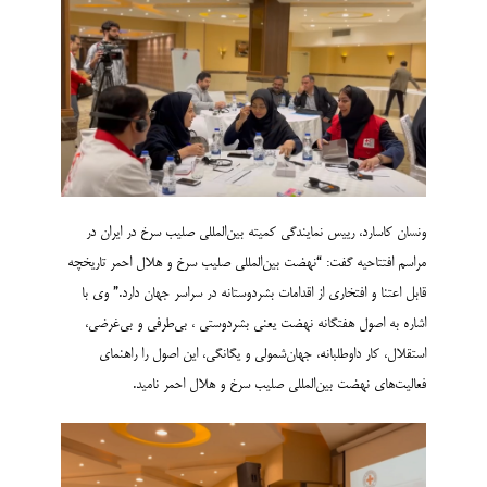
ونسان کاسارد، رییس نمایندگی کمیته بین‌المللی صلیب سرخ در ایران در
مراسم افتتاحیه گفت: “نهضت بین‌المللی صلیب سرخ و هلال احمر تاریخچه
قابل اعتنا و افتخاری از اقدامات بشردوستانه در سراسر جهان دارد.” وی با
اشاره به اصول هفتگانه نهضت یعنی بشردوستی ، بی‌طرفی و بی‌غرضی،
استقلال، کار داوطلبانه، جهان‌شمولی و یگانگی، این اصول را راهنمای
فعالیت‌های نهضت بین‌المللی صلیب سرخ و هلال احمر نامید.