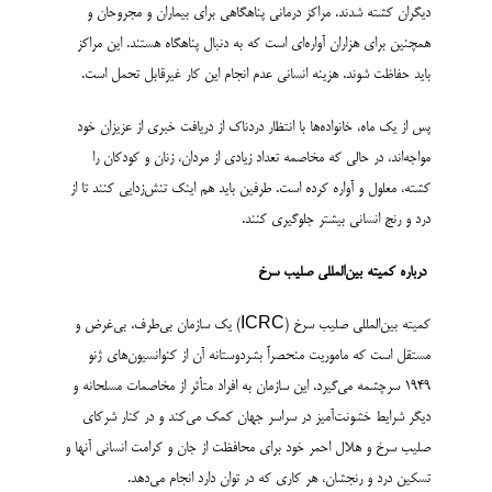
دیگران کشته شدند. مراکز درمانی پناهگاهی برای بیماران و مجروحان و
همچنین برای هزاران آواره‌ای است که به دنبال پناهگاه هستند. این مراکز
باید حفاظت شوند. هزینه انسانی عدم انجام این کار غیرقابل تحمل است.
پس از یک ماه، خانواده­‌ها با انتظار دردناک از دریافت خبری از عزیزان خود
مواجه‌­اند، در حالی که مخاصمه تعداد زیادی از مردان، زنان و کودکان را
کشته، معلول و آواره کرده است. طرفین باید هم اینک تنش‌­زدایی کنند تا از
درد و رنج انسانی بیشتر جلوگیری کنند.
درباره کمیته بین‌­المللی صلیب سرخ
کمیته بین‌المللی صلیب سرخ (ICRC) یک سازمان بی‌طرف، بی‌غرض و
مستقل است که ماموریت منحصراً بشردوستانه آن از کنوانسیون‌های ژنو
1949 سرچشمه می‌گیرد. این سازمان به افراد متأثر از مخاصمات مسلحانه و
دیگر شرایط خشونت‌­آمیز در سراسر جهان کمک می‌کند و در کنار شرکای
صلیب سرخ و هلال احمر خود برای محافظت از جان و کرامت انسانی آنها و
تسکین درد و رنج­شان، هر کاری که در توان دارد انجام می‌دهد.