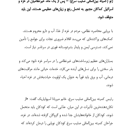
ژن
و (کمیته بین‌­المللی صلیب سرخ)
–
پس از
یک ماه، غیرنظامیان در غزه و
اسرائیل
کماکان
مجبور به تحمل رنج و زیان‌ه
ای عظیمی هستند. این باید
متوقف شود
.
با برپایی محاصره نظامی، مردم در غزه از غذا، آب و دارو محروم هستند.
کمک‌­های پراکنده‌­ای که می‌رسد اقلام ضروری نجات برای جوامع را تأمین
نمی‌­کند. دسترسی ایمن و پایدار بشردوستانه فوری در سرتاسر نیاز است.
بمباران‌های عظیم زیرساخت‌های غیرنظامی را در سراسر غزه نابود می‌کند و
بذر سختی را برای نسل‌های آینده می‌کارد. خدمات حیاتی مانند مراقبت­‌های
درمانی، آب و برق باید فوراً به عنوان یک اولویت حیات‌بخش در غزه احیاء
شوند.
رئیس کمیته بین‌­المللی صلیب سرخ، خانم میریانا اسپولیاریک گفت: «از
تکان‌دهنده‌ترین تأثیرات در این میان، عذابی است که کودکان باید متحمل
شوند. کودکان از خانواده­‌هایشان جدا شده و گروگان گرفته شده­‌اند. در غزه،
جراحان کمیته بین‌المللی صلیب سرخ کودکان نوپایی را درمان کرده‌­اند که