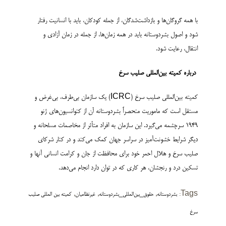
با همه گروگان‌ها و بازداشت‌شدگان، از جمله کودکان، باید با انسانیت رفتار
شود و اصول بشردوستانه باید در همه زمان‌ها، از جمله در زمان آزادی و
انتقال، رعایت شود.
درباره کمیته بین‌­المللی صلیب سرخ
کمیته بین‌المللی صلیب سرخ (ICRC) یک سازمان بی‌طرف، بی‌غرض و
مستقل است که ماموریت منحصراً بشردوستانه آن از کنوانسیون‌های ژنو
1949 سرچشمه می‌گیرد. این سازمان به افراد متأثر از مخاصمات مسلحانه و
دیگر شرایط خشونت‌­آمیز در سراسر جهان کمک می‌کند و در کنار شرکای
صلیب سرخ و هلال احمر خود برای محافظت از جان و کرامت انسانی آنها و
تسکین درد و رنج­شان، هر کاری که در توان دارد انجام می‌دهد.
,
,
,
Tags:
بشردوستانه
حقوق_بین‌المللی_بشردوستانه
غیرنظامیان
کمیته بین المللی صلیب
سرخ