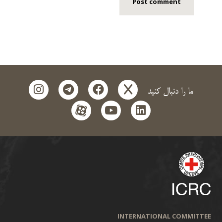
instagram
telegram
facebook
x
ما را دنبال کنید
aparat
youtube
linkedin
INTERNATIONAL COMMITTEE