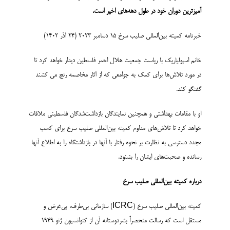
آمیزترین
دوران
خود در
طول
دهه‌
های اخیر است
.
خبرنامه کمیته بین‌­المللی صلیب سرخ 15 دسامبر 2023 (24 آذر 1402)
خانم اسپولیاریک با ریاست جمعیت هلال احمر فلسطین دیدار خواهد کرد تا
در مورد تلاش‌­ها برای کمک به جوامعی که از آثار مخاصمه رنج می کشند
گفتگو کند.
او با مقامات بهداشتی و همچنین نمایندگان بازداشت­‌شدگان فلسطینی ملاقات
خواهد کرد تا تلاش‌های مداوم کمیته بین‌المللی صلیب سرخ برای کسب
مجدد دسترسی به نظارت بر نحوه رفتار با آنها در بازداشتگاه را به اطلاع آنها
رسانده و صحبت­‌های ایشان را بشنود.
درباره کمیته بین‌المللی صلیب سرخ
کمیته بین‌المللی صلیب سرخ (ICRC) سازمانی بی‌طرف، بی‌غرض و
مستقل است که رسالت منحصراً بشردوستانه آن از کنوانسیون ژنو 1949