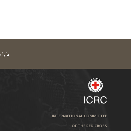
ما را 
INTERNATIONAL COMMITTEE
OF THE RED CROSS