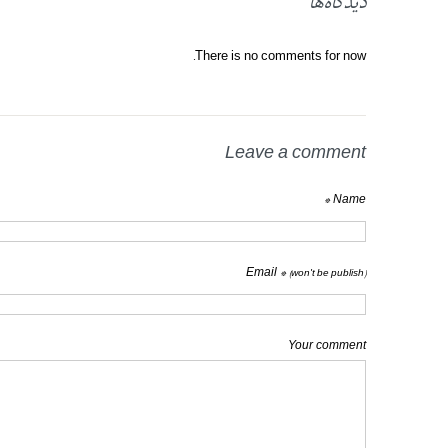
دیدگاه‌ها
There is no comments for now.
Leave a comment
Name *
Email *
(won't be publish)
Your comment