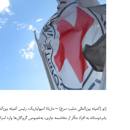
ژنو (کمیته بین­‌المللی صلیب سرخ) – ماریانا اسپولیاریک، رئیس کمیته بین­‌
بشردوستانه به افراد متأثر از مخاصمه جاری، به­‌خصوص گروگان­‌ها وارد اسرا