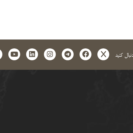
t
outube
linkedin
instagram
telegram
facebook
x
دنبال کنید