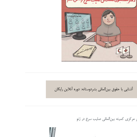
آشنایی با حقوق بین‌المللی بشردوستانه: دوره آنلاین رایگان
ر مرکزی کمیته بین‌المللی صلیب سرخ در ژنو