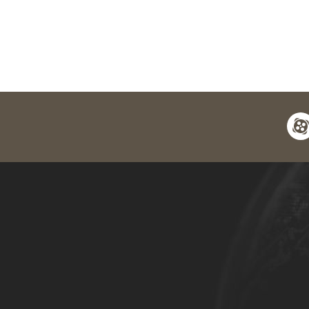
apara
y