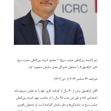
ژنو (کمیته بین­‌المللی صلیب سرخ) – مجمع کمیته بین­‌المللی صلیب سرخ
«پیر کراهنبول» را به‌­عنوان مدیرکل بعدی سازمان منصوب کرد.
خبرنامه، 22 دسامبر 2023 (1 دی 1402)
آقای کراهنبول بیش از 30 سال از کارنامه کاری خود را به بخش بشردوستانه
اختصاص داده و طی این مدت 25 سال را در مناصب مهم کمیته بین‌­المللی
صلیب سرخ در نمایندگی‌­ها و مقر سازمان گذرانده است. او به‌­عنوان راهبری