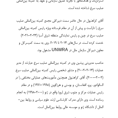
استراتژیک و هدف­‌محور با تجربه عمیق سازمانی و تعهد به کمیته بین‌­المللی
صلیب سرخ شناخته شده است.
آقای کراهنبول در حال حاضر سمت دبیرکلی مجمع کمیته بین‌­المللی صلیب
سرخ را داراست و پیش از آن در مقام فرستاده ویژه رئیس کمیته بین‌­المللی
صلیب سرخ در چین و رئیس نمایندگی منطقه شرق آسیا (2023-2021)
خدمت کرده است. در سال‌های 2014 تا 2019، وی به سمت کمیسرکل و
معاون دبیرکل سازمان ملل در UNWRA مشغول بود.
مناصب مدیریتی پیشین وی در کمیته بین‌­المللی صلیب سرخ عبارتند از مدیر
عملیات (2014-2002) و مشاور شخصی رئیس کمیته بین‌­المللی صلیب سرخ
(2002-2000). آقای کراهنبول همچنین مأموریت­‌های عملیاتی مختلفی را در
السالوادور، پرو، افغانستان، و بوسنی و هرزگوین (1998-1991) و در مقام
رئیس عملیات مرکز و جنوب شرق اروپا واقع در ژنو (2000-1998) به انجام
رسانده است. وی دارای مدرک کارشناسی ارشد علوم سیاسی و روابط بین‌­
الملل از دانشگاه ژنو و موسسه عالی روابط بین‌­الملل است.