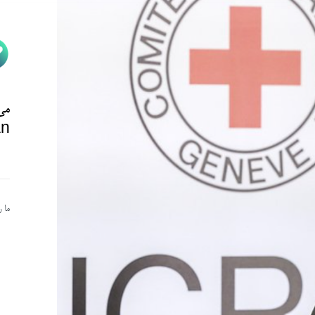
می‌
n@
ما 