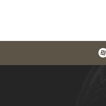
apara
y