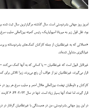
بود. نقل قول زیر به میریانا اسپولیاریک، رئیس کمیته بین‌المللی صلیب سرخ
«حملاتی که به غیرنظامیان، از جمله کارکنان کمک‌های بشردوستانه و پرسن
غم‌انگیزی متداول شده‌اند.
غیرقابل قبول است که غیرنظامیان – یا کسانی که به آنها کمک می‌کنند – 
قرار می‌گیرند، غیرنظامیان نیز از عواقب آن رنج می‌برند، زیرا تلاش برای ک
کارکنان و داوطلبان نهضت بین‌المللی هلال احمر و صلیب سرخ هر روز در 
قرار گیرند، اما تعداد آنها بسیار زیاد است. تنها در سال 2023-24، 6 کارمند کمیته بین‌المللی صلیب سرخ کشته و 14 نفر دیگر زخمی شده‌اند.
در این روز جهانی بشردوستی، من در همبستگی با غیرنظامیان گرفتار در در