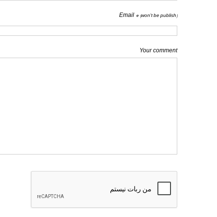
Email *
(won't be publish)
Your comment