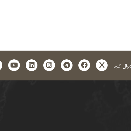
t
outube
linkedin
instagram
telegram
facebook
x
دنبال کنید