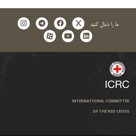
instagram
telegram
facebook
x
ما را دنبال کنید
aparat
youtube
linkedin
INTERNATIONAL COMMITTEE
OF THE RED CROSS