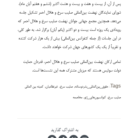
پس از آن، از بیست و هفت و بیست و هشت اکتبر (ششم و هفتم آبان ماه)،
شورای نمایندگان نهضت بین‌المللی صلیب سرخ و هلال احمر تشکیل جلسه
می‌دهد. همچنین مجمع جهانی جوانان نهضت صلیب سرخ و هلال احمر که
رویدادی یک روزه است بیست و دو اکتبر (یکم آبان) برگزار شد. به طور کلی،
در این جلسات (از جمله کنفرانس بین‌المللی) بیش از یک هزار شرکت کننده
و تقریباً از یک یک کشورهای جهان شرکت خواهند داشت.
تمامی ارکان نهضت بین‌المللی صلیب سرخ و هلال احمر، قدردان حمایت
دولت سوئیس هستند که میزبان مشترک همه این نشست‌ها است.
,
,
,
Tags:
حقوق_بین‌المللی_بشردوستانه
صلیب سرخ
غیرنظامیان
کمیته بین المللی
,
,
صلیب سرخ
کنوانسیون‌های_ژنو
مخاصمه
به اشتراک گذارید