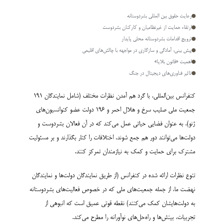
رعایت حقوق بین المللی بشردوستانه
ارتقاء حمایت از غیرنظامیان و کارکنان بشردوست
ترویج اقدامات بشردوستانه محلی پایدار
پیش بینی، آمادگی و سازگاری در مواجهه با چالش‌های اقلیمی
اهمیت «قانون بلایا»
تاثیر فناوری‌های دیجیتال در جنگ
کنفرانس بین‌المللی، با گرد هم آمدن نظرات مختلف (شامل نمایندگان 191
جمعیت ملی صلیب سرخ و هلال احمر و 196 دولت عضو کنوانسیون‌های
ژنو)، به عنوان فضایی حیاتی عمل می‌کند که در آن فعالان بشردوست و
دولت‌ها می‌توانند دور هم جمع شوند، اختلافات را کنار بگذارند و بر مسئولیت
مشترک برای حمایت و کمک به نیازمندان تمرکز کنند.
تنوع نظرات ارائه شده در کنفرانس (از طریق نمایندگان دولت‌ها و نمایندگان
نهضت ما، از جمله جمعیت‌های ملی که در خصوص فعالیت‌های بشردوستانه
به دولت‌هایشان کمک می‌کنند) نقطه قوتی عمیق است که انبوهی از
تجربیات، بینش‌ها و راه‌حل‌های نوآورانه را مطرح می‌کند.