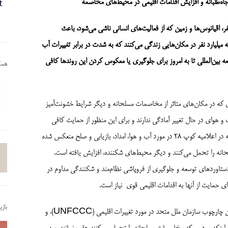
اقیانوس‌ها و زمین که از فعالیت‌های انسانی ناشی می‌شود، باعث
یلیارد نفر در مکان‌هایی زندگی می‌کنند که به شدت در برابر تغییرات آب
دامات انجام شده توسط جامعه بین‌المللی تا به امروز برای جلوگیری یا معکوس کردن این روندها کافی
همکا
ی که در مکان‌های متاثر از مخاصمات مسلحانه و دیگر شرایط خشونت‌آمیز
و هوای در حال تغییر آمادگی ندارند و برای این منظور از حمایت کافی
برخوردار نیستند. (ICRC، 2020 و 2023). طی چند سال اخیر، همانطور که در اعلامیه کوپ 28 در مورد آب و هوا، امداد، بازیابی و صلح منعکس شده
انه را تحمل می‌کنند و دیگر محیط‌های شکننده، افزایش یافته است.
دستاوردهای توسعه و جلوگیری از فروپاشی نظام‌مند و شکنندگی مداوم در
ی حمایت از آنها به اقدامات اقلیمی قوی نیاز است.
باز
در کوپ 29، کمیته بین‌المللی صلیب سرخ (ICRC) از طرف‌های کنوانسیون چارچوب سازمان ملل متحد در مورد تغییرات اقلیمی (UNFCCC)، و