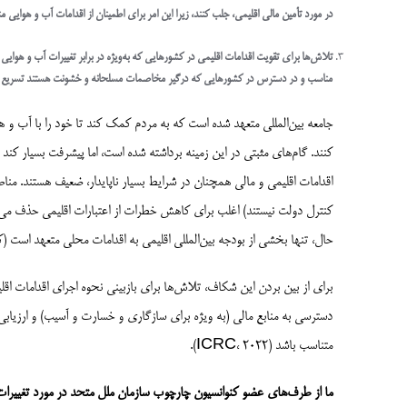
در مورد تأمین مالی اقلیمی، جلب کنند، زیرا این امر برای اطمینان از اقدامات آب و هوای
تلاش‌ها برای تقویت اقدامات اقلیمی در کشورهایی که به‌ویژه در برابر تغییرات آب و هوایی آ
مناسب و در دسترس در کشورهایی که درگیر مخاصمات مسلحانه و خشونت هستند تسریع ک
جامعه بین‌المللی متعهد شده است که به مردم کمک کند تا خود را با آب و
کنند. گام‌های مثبتی در این زمینه برداشته شده است، اما پیشرفت بسیار کند
اقدامات اقلیمی و مالی همچنان در شرایط بسیار ناپایدار، ضعیف هستند. م
کنترل دولت نیستند) اغلب برای کاهش خطرات از اعتبارات اقلیمی حذف می‌شو
حال، تنها بخشی از بودجه بین‌المللی اقلیمی به اقدامات محلی متعهد است (کائو و
برای از بین بردن این شکاف، تلاش‌ها برای بازبینی نحوه اجرای اقدامات اق
دسترسی به منابع مالی (به ویژه برای سازگاری و خسارت و آسیب) و ارزیا
متناسب باشد (ICRC، 2022).
ما از طرف‌های عضو کنوانسیون چارچوب سازمان ملل متحد در مورد تغییرات اقلیمی (UNFCCC) 