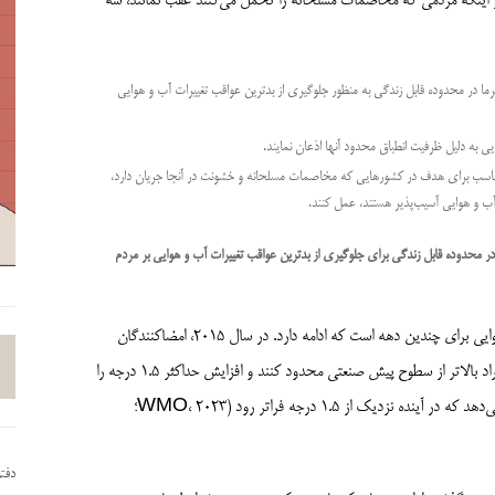
(COP) می‌خواهد برای اطمینان از اینکه مردمی که مخاصمات مسلحانه را تحمل می‌کنند عقب نمانند، سه
رما در محدوده قابل زندگی به منظور جلوگیری از بدترین عواقب تغییرات آب و هوایی
ی به دلیل ظرفیت انطباق محدود آنها اذعان نمایند.
و مناسب برای هدف در کشورهایی که مخاصمات مسلحانه و خشونت در آنجا جریان دارد،
ت آب و هوایی آسیب‌پذیر هستند، عمل کنند.
در محدوده قابل زندگی برای جلوگیری از بدترین عواقب تغییرات آب و هوایی بر مردم
مذاکرات در مورد چگونگی محدود کردن بدترین پیامدهای تغییرات آب و هوایی برای چندین دهه است که ادامه دارد. در سال 2015، امضاکنندگان
توافقنامه پاریس توافق کردند که گرم شدن را به «کمتر از» 2 درجه سانتیگراد بالاتر از سطوح پیش صنعتی محدود کنند و افزایش حداکثر 1.5 درجه را
هدف قرار دهند. با این حال، تعهدات دولتی فعلی جهان را در مسیری قرار می‌دهد که در آینده نزدیک از 1.5 درجه فراتر رود (WMO، 2023؛
دفت