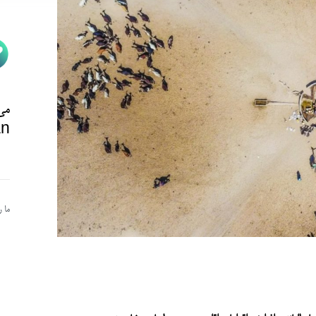
می‌
n@
ما 