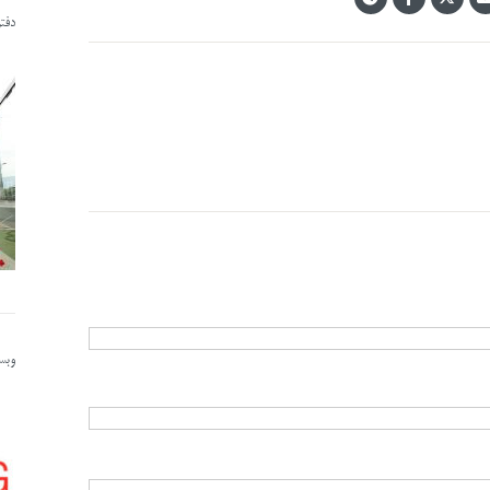
دفت
وبسا