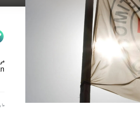
می‌
n@
ما 