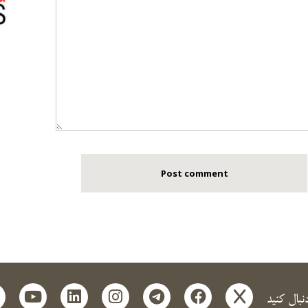
t
outube
linkedin
instagram
telegram
facebook
x
دنبال کنید