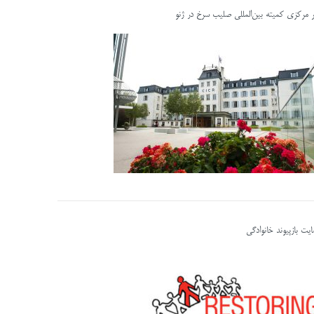
ر مرکزی کمیته بین‌المللی صلیب سرخ در ژنو
یت بازپیوند خانوادگی