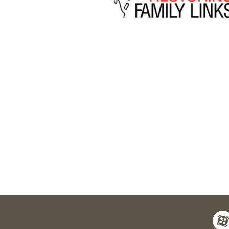
apara
y