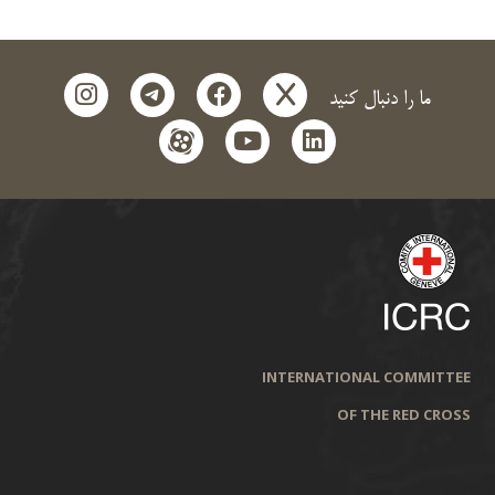
instagram
telegram
facebook
x
ما را دنبال کنید
aparat
youtube
linkedin
INTERNATIONAL COMMITTEE
OF THE RED CROSS