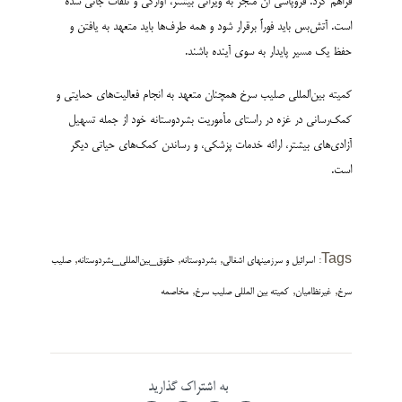
فراهم کرد. فروپاشی آن منجر به ویرانی بیشتر، آوارگی و تلفات جانی شده
است. آتش‌بس باید فوراً برقرار شود و همه طرف‌ها باید متعهد به یافتن و
حفظ یک مسیر پایدار به سوی آینده باشند.
کمیته بین‌المللی صلیب سرخ همچنان متعهد به انجام فعالیت‌های حمایتی و
کمک‌رسانی در غزه در راستای مأموریت بشردوستانه خود از جمله تسهیل
آزادی‌های بیشتر، ارائه خدمات پزشکی، و رساندن کمک‌های حیاتی دیگر
است.
,
,
,
Tags:
اسرائیل و سرزمینهای اشغالی
بشردوستانه
حقوق_بین‌المللی_بشردوستانه
صلیب
,
,
,
سرخ
غیرنظامیان
کمیته بین المللی صلیب سرخ
مخاصمه
به اشتراک گذارید