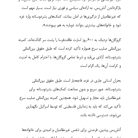
بازگرداندن آتش‌بس، به اراده‌ای سیاسی و فوری نیاز است. بسیار مهم است
که غیرنظامیان از درگیری‌ها در امان بمانند، کمک‌های بشردوستانه وارد غزه
شود و خانواده‌های بیشتری بتوانند دوباره به هم بپیوندند».
گروگان‌ها نزدیک به ۶۰۰ روز اسارت طاقت‌فرسا را پشت سر گذاشته‌اند. کمیته
بین‌المللی صلیب سرخ همواره تأکید کرده است که طبق حقوق بین‌المللی
بشردوستانه، آزادی بی‌قید و شرط تمامی گروگان‌ها، با احترام کامل به امنیت
و کرامت آن‌ها، یک الزام است.
بحران انسانی جاری در غزه، فاجعه‌بار است. طبق حقوق بین‌المللی
بشردوستانه، عبور سریع و بدون ممانعت کمک‌های بشردوستانه برای
غیرنظامیان باید مجاز و تسهیل شود. همچنین کمیته بین‌المللی صلیب سرخ
تأکید می‌کند که باید به زندانیان فلسطینی که توسط اسرائیل نگهداری
می‌شوند، دسترسی داشته باشد.
آتش‌بس پیشین، فرصتی برای تنفس غیرنظامیان و امیدی برای خانواده‌ها