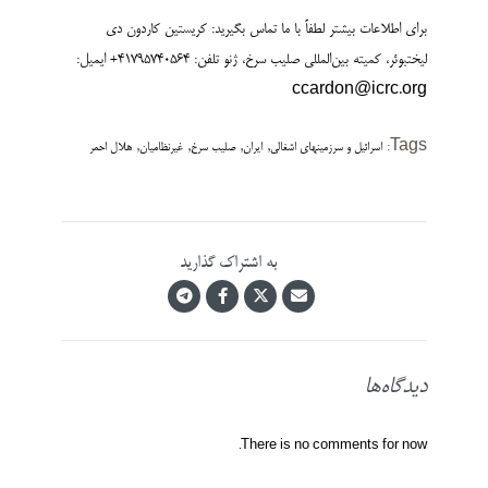
برای اطلاعات بیشتر لطفاً با ما تماس بگیرید: کریستین کاردون دی
لیختبوئر، کمیته بین‌المللی صلیب سرخ، ژنو تلفن: 41795740564+ ایمیل:
ccardon@icrc.org
,
,
,
,
Tags:
اسرائیل و سرزمینهای اشغالی
ایران
صلیب سرخ
غیرنظامیان
هلال احمر
به اشتراک گذارید
دیدگاه‌ها
There is no comments for now.