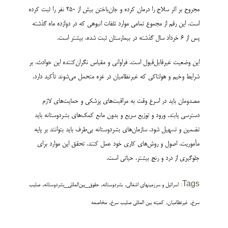
مجروح بر اثر سلاح را درمان کرده و جان‌باختن بیش از ۲۵۰ نفر را ثبت کرده
است. این رقم از مجموع تمامی موارد تلفات انبوهی که در دوازده ماه گذشته
پس از ۶ خرداد سال گذشته در بیمارستان ثبت شده، بیشتر است.
این وضعیت غیرقابل‌قبول است. فراوانی و مقیاس نگران‌کننده این حوادث، بر
شرایط وخیم و هولناکی که غیرنظامیان در غزه متحمل می‌شوند تأکید دارد.
مصدومان باید در اسرع وقت به مراقبت‌های پزشکی و حمایت‌های لازم
دسترسی یابند. ورود و توزیع سریع و بدون مانع کمک‌های بشردوستانه باید
تضمین و تسهیل شود. سازمان‌های بشردوستانه بی‌طرف باید بتوانند بر پایه
مأموریت، اصول و روش‌های کاری خود عمل کنند. تحقق این موارد برای
جلوگیری از درد و رنج بیشتر، حیاتی است.
,
,
,
Tags:
اسرائیل و سرزمینهای اشغالی
بشردوستانه
حقوق_بین‌المللی_بشردوستانه
صلیب
,
,
,
سرخ
غیرنظامیان
کمیته بین المللی صلیب سرخ
مخاصمه