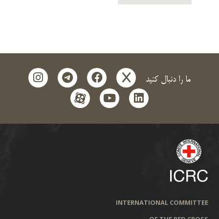
instagram
telegram
facebook
x
ما را دنبال کنید
aparat
youtube
linkedin
INTERNATIONAL COMMITTEE
OF THE RED CROSS