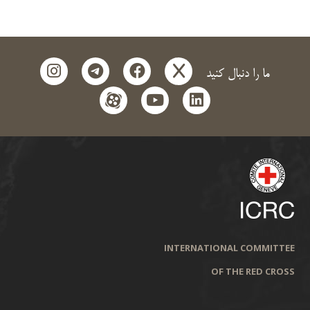
instagram
telegram
facebook
x
ما را دنبال کنید
aparat
youtube
linkedin
INTERNATIONAL COMMITTEE
OF THE RED CROSS