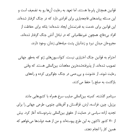
قوانین همچنان پابرجا هستند، اما تعهد به رعایت آن‌ها رو به تضعیف است و
این مسئله پیامدهای فاجعه‌باری برای افرادی دارد که در جنگ گرفتار شده‌اند.
این قوانین برای خدمت به قدرتمندان ایجاد نشده‌اند؛ بلکه برای حفاظت از
افراد بی‌دفاع، همچون غیرنظامیانی که در تبادل آتش جنگ گرفتار شده‌اند،
مجروحان میدان نبرد و زندانیان پشت میله‌های زندان، وجود دارند.
احترام به قوانین جنگ اختیاری نیست. کنوانسیون‌های ژنو که به‌طور جهانی
تصویب شده‌اند، از پذیرفته‌شده‌ترین معاهدات بین‌المللی هستند که وقتی
رعایت شوند، از خشونت و بی‌رحمی در جنگ جلوگیری کرده و راه‌های
بازگشت به صلح را حفظ می‌کنند.
سپتامبر گذشته، کمیته بین‌المللی صلیب سرخ همراه با کشورهایی مانند
برزیل، چین، فرانسه، اردن، قزاقستان و آفریقای جنوبی، طرحی جهانی را برای
تجدید اراده سیاسی در حمایت از حقوق بین‌المللی بشردوستانه آغاز کرد. بیش
از ۷۰ کشور تاکنون به این طرح پیوسته‌اند و من از همه دولت‌ها می‌خواهم که
همین کار را انجام دهند.