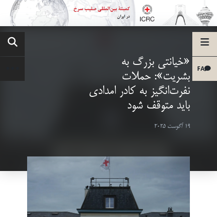
«خیانتی بزرگ به
FA
بشریت»: حملات
نفرت‌انگیز به کادر امدادی
باید متوقف شود
19 آگوست 2025