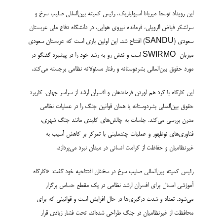
این رویداد توسط میریانا اسپولیاریک، رئیس کمیته بین‌المللی صلیب سرخ و
سرلشکر فیاض الرویلی، فرمانده نیروی هوایی، در دانشگاه دفاع ملی عربستان
سعودی (SANDU) افتتاح شد. این اولین باری است که عربستان سعودی
میزبان SWIRMO است و نقش رو به رشد خود را در پیشبرد گفتگو در
مورد حقوق بین‌المللی بشردوستانه و رفتار مسئولانه نظامی برجسته می‌کند.
این کارگاه با گرد هم آوردن فرماندهان و افسران ارشد از سراسر جهان، کاربرد
حقوق بین‌المللی بشردوستانه یا همان قوانین جنگ را در عملیات نظامی
مدرن بررسی می‌کند. جلسات به چالش‌های کلیدی مانند جنگ شهری،
فناوری‌های نوظهور و عملیات چندملیتی با تمرکز بر کاهش آسیب به
غیرنظامیان و حفاظت از کرامت انسانی در میدان نبرد می‌پردازد.
رئیس کمیته بین‌المللی صلیب سرخ در سخنان افتتاحیه خود گفت: «کارگاه
آموزشی امسال برای افسران ارشد نظامی در یک مقطع حساس برگزار
می‌شود. تعداد و شدت درگیری‌ها در حال افزایش است و قوانینی که برای
محافظت از غیرنظامیان در جنگ طراحی شده‌اند، تحت فشار زیادی قرار