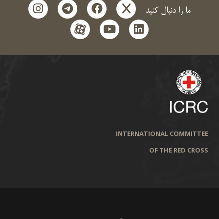
instagram
telegram
facebook
x
ما را دنبال کنید
aparat
youtube
linkedin
INTERNATIONAL COMMITTEE
OF THE RED CROSS