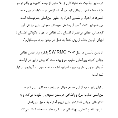
دارند. این واقعیت که نمایندگانی از ۹۰ کشور، از جمله کشورهای واقع در دو
طرف خط مقدم، در ریاض گرد هم آمدند، گواهی بر مسئولیت‌پذیری همه
کشورها در احترام و تضمین احترام به حقوق بین‌المللی بشردوستانه است.
وی همچنین گفت ” من از پادشاهی عربستان سعودی برای میزبانی این
گردهمایی جهانی بی‌نظیر از افسران ارشد نظامی در مورد چگونگی اطمینان از
اجرای قوانین جنگ از روی کاغذ به عمل در میدان نبرد، سپاسگزارم”.
از زمان تأسیس در سال ۲۰۰۷، SWIRMO پلتفرم برتر تعامل نظامی
جهانی کمیته بین‌المللی صلیب سرخ بوده است که پیش از این در فرانسه،
آفریقای جنوبی، مالزی، چین، الجزایر، امارات متحده عربی و آذربایجان برگزار
شده است.
برگزاری این دوره از این مجمع جهانی در ریاض، همکاری بین کمیته
بین‌المللی صلیب سرخ و پادشاهی عربستان سعودی را تقویت می‌کند و به
تلاش‌های جهانی گسترده‌تر برای ترویج احترام به حقوق بین‌المللی
بشردوستانه و کاهش رنج انسانی در درگیری‌های مسلحانه کمک می‌کند.