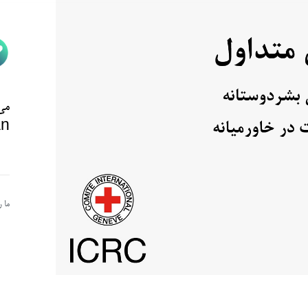
می‌
n@
ما 