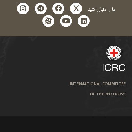
instagram
telegram
facebook
x
ما را دنبال کنید
aparat
youtube
linkedin
INTERNATIONAL COMMITTEE
OF THE RED CROSS