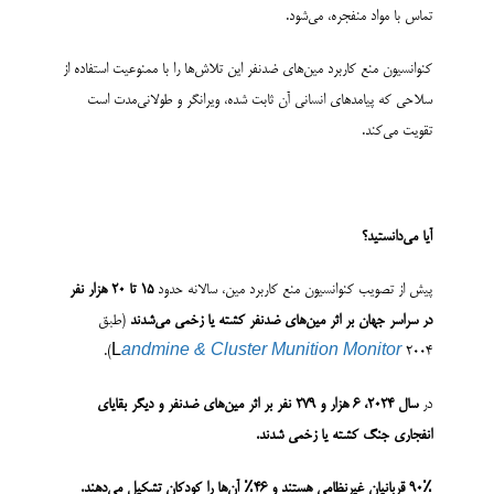
تماس با مواد منفجره، می‌شود.
کنوانسیون منع کاربرد مین‌های ضدنفر این تلاش‌ها را با ممنوعیت استفاده از
سلاحی که پیامدهای انسانی آن ثابت شده، ویرانگر و طولانی‌مدت است
تقویت می‌کند.
آیا می‌دانستید؟
پیش از تصویب کنوانسیون منع کاربرد مین، سالانه حدود
۱۵
تا
۲۰
هزار نفر
در سراسر جهان بر اثر مین‌های ضدنفر کشته یا زخمی می‌شدند
(طبق
L
andmine & Cluster Munition Monitor
۲۰۰۴).
در
سال
۲۰۲۴
، 6 هزار و
۲۷۹
نفر بر اثر مین‌های ضدنفر و دیگر بقایای
انفجاری جنگ کشته یا زخمی شدند
.
۹۰٪
قربانیان غیرنظامی هستند و
۴۶٪
آن‌ها را کودکان تشکیل می‌دهند.