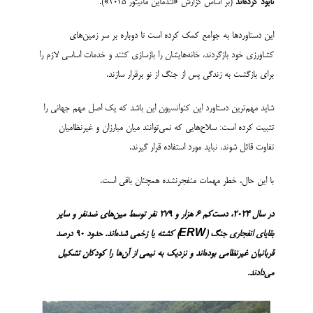
نابود کرده‌اند
(بر اساس گزارش «لندماین مانیتور ۲۰۲۵»).
این دستاوردها به جوامع کمک کرده است تا دوباره بر سر زمین‌های
کشاورزی خود بازگردند، خانه‌هایشان را بازسازی کنند و خدمات اساسی لازم را
برای بازگشت به زندگی پس از جنگ از نو برقرار سازند.
شاید مهم‌ترین دستاورد این کنوانسیون این باشد که یک اصل مهم جهانی را
تثبیت کرده است: سلاح‌هایی که نمی‌توانند میان مبارزان و غیرنظامیان
تفاوت قائل شوند، نباید مورد استفاده قرار گیرند.
با این حال، خطر مهمات منفجرنشده همچنان باقی است.
در سال
۲۰۲۴
، دست‌کم
6 هزار و 279 نفر
توسط مین‌های ضدنفر و سایر
بقایای انفجاری جنگ
(
ERW
)
کشته یا زخمی شده‌اند. حدود
۹۰
درصد
قربانیان غیرنظامی بوده‌اند و نزدیک به نیمی از آن‌ها را کودکان تشکیل
می‌دادند
.