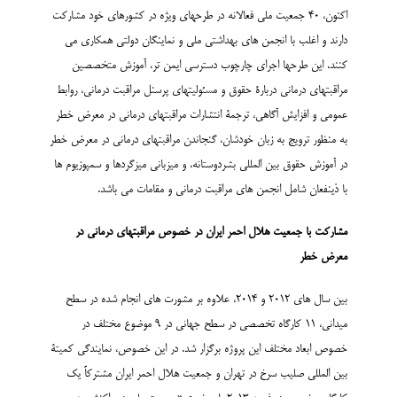
اکنون، 40 جمعیت ملی فعالانه در طرحهای ویژه در کشورهای خود مشارکت
دارند و اغلب با انجمن های بهداشتی ملی و نماینگان دولتی همکاری می
کنند. این طرحها اجرای چارچوب دسترسی ایمن تر، آموزش متخصصین
مراقبتهای درمانی دربارۀ حقوق و مسئولیتهای پرسنل مراقبت درمانی، روابط
عمومی و افزایش آگاهی، ترجمۀ انتشارات مراقبتهای درمانی در معرض خطر
به منظور ترویج به زبان خودشان، گنجاندن مراقبتهای درمانی در معرض خطر
در آموزش حقوق بین المللی بشردوستانه، و میزبانی میزگردها و سمپوزیوم ها
با ذینفعان شامل انجمن های مراقبت درمانی و مقامات می باشد.
مشارکت با جمعیت هلال احمر ایران در خصوص مراقبتهای درمانی در
معرض خطر
بین سال های 2012 و 2014، علاوه بر مشورت های انجام شده در سطح
میدانی، 11 کارگاه تخصصی در سطح جهانی در 9 موضوع مختلف در
خصوص ابعاد مختلف این پروژه برگزار شد. در این خصوص، نمایندگی کمیتۀ
بین المللی صلیب سرخ در تهران و جمعیت هلال احمر ایران مشترکاً یک