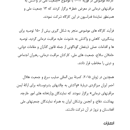
کارگاه موضوعی در فوریه 2013 با موضوع «جمعیت ملی در واکنش به
مراقبتهای درمانی در معرض خطر» برگزار کردند که 13 جمعیت ملی و
همینطور نمایندۀ فدراسیون در این کارگاه شرکت نمودند.
فرآیند کارگاه های موضوعی منجر به شکل گیری بیش از 150 توصیه برای
پیشگیری، کاهش و واکنش به خشونت علیه مراقبت درمانی گردید. توصیه
ها و اقدامات عملی ذینفعان گوناگونی از جمله قانون گذاران و مقامات دولتی،
حاملان سلاح، جمعیت های ملی، کارکنان مراقبت درمانی، رهبران اجتماعی
و دینی را مخاطب قرار دادند.
همچنین در ژوئن 2015، کمیتۀ بین المللی صلیب سرخ و جمعیت هلال
احمر ایران میزگردی دربارۀ «واکنش به چالشهای بشردوستانه برای ارائۀ ایمن
مراقبتهای درمانی» برگزار نمودند که نمایندگان وزارتخانه های امور خارجه،
بهداشت، دفاع، و انجمن پزشکان ایران به همراه نمایندگان جمعیتهای ملی
افغانستان و نروژ در آن شرکت داشتند.
انتشارات