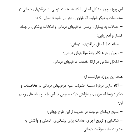
این پروژه چهار مشکل اصلی را که به عدم دسترسی به مراقبتهای درمانی در
مخاصمات و دیگر شرایط اضطراری منجر می شود شناسایی کرد:
– حملات به بیماران، پرسنل مراقبتهای درمانی و امکانات پزشکی، از جمله
کشتار و آدم ربایی؛
– ممانعت از ارسال مراقبتهای درمانی؛
– تبعیض در هنگام ارائۀ مراقبتهای درمانی؛
– اخلال نظامی در ارائۀ خدمات مراقبتهای درمانی.
هدف این پروژه عبارتست از:
– آگاه سازی دربارۀ مسئلۀ خشونت علیه مراقبتهای درمانی در مخاصمات و
دیگر شرایط اضطراری، و افزایش درک عمومی در این باره، و پیامدهای وخیم
آن؛
– بسیج ذینفعان مربوطه در حمایت از این طرح جهانی؛
– شناسایی و ترویج اجرای اقدامات برای پیشگیری، کاهش و واکنش به
خشونت علیه مراقبت درمانی.