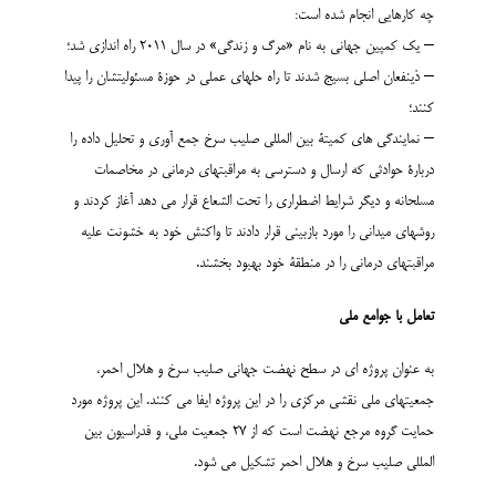
چه کارهایی انجام شده است:
– یک کمپین جهانی به نام «مرگ و زندگی» در سال 2011 راه اندازی شد؛
– ذینفعان اصلی بسیج شدند تا راه حلهای عملی در حوزۀ مسئولیتشان را پیدا
کنند؛
– نمایندگی های کمیتۀ بین المللی صلیب سرخ جمع آوری و تحلیل داده را
دربارۀ حوادثی که ارسال و دسترسی به مراقبتهای درمانی در مخاصمات
مسلحانه و دیگر شرایط اضطراری را تحت الشعاع قرار می دهد آغاز کردند و
روشهای میدانی را مورد بازبینی قرار دادند تا واکنش خود به خشونت علیه
مراقبتهای درمانی را در منطقۀ خود بهبود بخشند.
تعامل با جوامع ملی
به عنوان پروژه ای در سطح نهضت جهانی صلیب سرخ و هلال احمر،
جمعیتهای ملی نقشی مرکزی را در این پروژه ایفا می کنند. این پروژه مورد
حمایت گروه مرجع نهضت است که از 27 جمعیت ملی، و فدراسیون بین
المللی صلیب سرخ و هلال احمر تشکیل می شود.