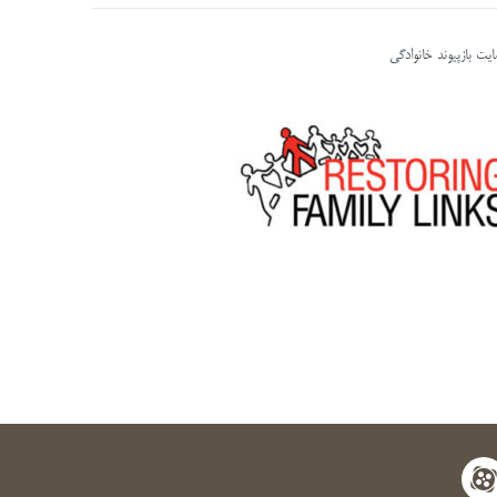
یت بازپیوند خانوادگی
apara
y