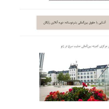
آشنایی با حقوق بین‌المللی بشردوستانه: دوره آنلاین رایگان
ر مرکزی کمیته بین‌المللی صلیب سرخ در ژنو