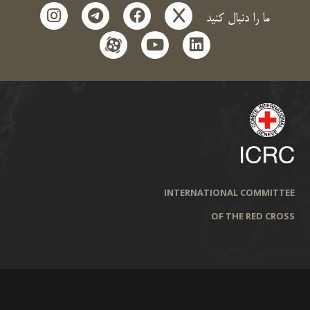
instagram
telegram
facebook
x
ما را دنبال کنید
aparat
youtube
linkedin
INTERNATIONAL COMMITTEE
OF THE RED CROSS