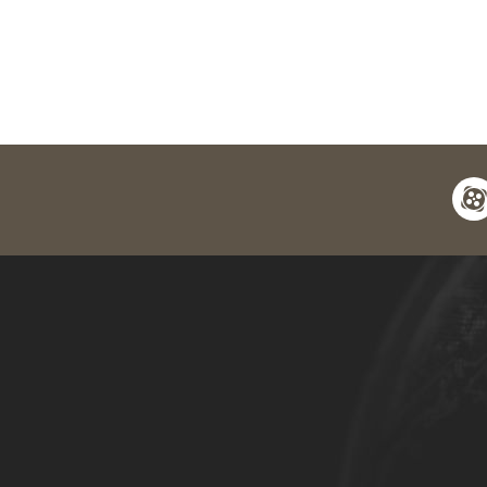
apara
y