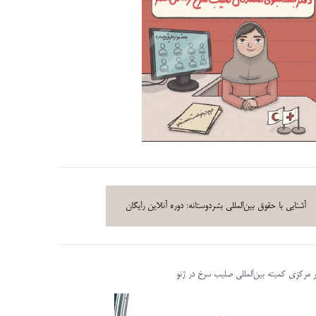
آشنایی با حقوق بین‌المللی بشردوستانه: دوره آنلاین رایگان
ر مرکزی کمیته بین‌المللی صلیب سرخ در ژنو