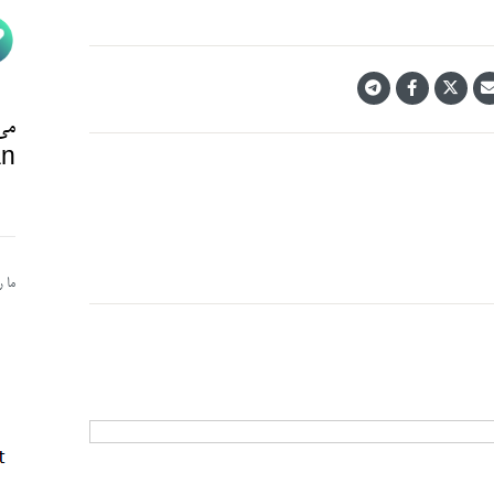
می‌
n@
ما 