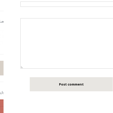
همکا
باز