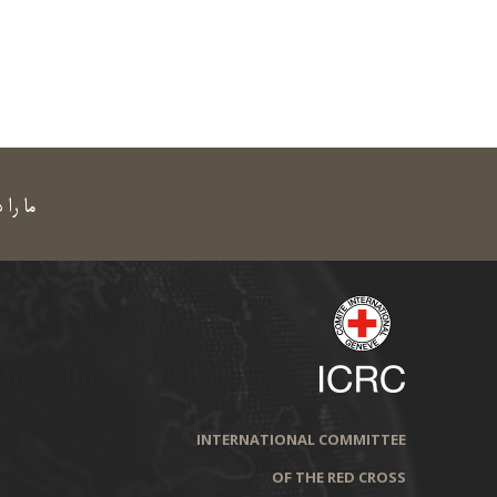
ما را 
INTERNATIONAL COMMITTEE
OF THE RED CROSS