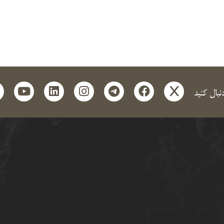
t
outube
linkedin
instagram
telegram
facebook
x
دنبال کنید