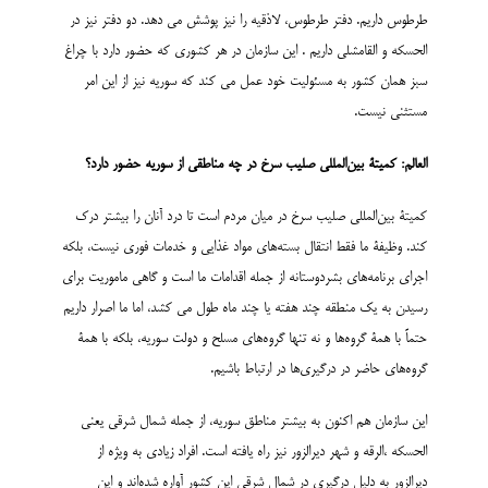
طرطوس داریم. دفتر طرطوس، لاذقیه را نیز پوشش می دهد. دو دفتر نیز در
الحسکه و القامشلی داریم . این سازمان در هر کشوری که حضور دارد با چراغ
سبز همان کشور به مسئولیت خود عمل می کند که سوریه نیز از این امر
مستثنی نیست.
العالم: کمیتۀ بین‌المللی صلیب سرخ در چه مناطقی از سوریه حضور دارد؟
کمیتۀ بین‌المللی صلیب سرخ در میان مردم است تا درد آنان را بیشتر درک
کند. وظیفۀ ما فقط انتقال بسته‌های مواد غذایی و خدمات فوری نیست، بلکه
اجرای برنامه‌های بشردوستانه از جمله اقدامات ما است و گاهی ماموریت برای
رسیدن به یک منطقه چند هفته یا چند ماه طول می کشد، اما ما اصرار داریم
حتماً با همۀ گروه‌ها و نه تنها گروه‌های مسلح و دولت سوریه، بلکه با همۀ
گروه‌های حاضر در درگیری‌ها در ارتباط باشیم.
این سازمان هم اکنون به بیشتر مناطق سوریه، از جمله شمال شرقی یعنی
الحسکه ،الرقه و شهر دیرالزور نیز راه یافته است. افراد زیادی به ویژه از
دیرالزور به دلیل درگیری در شمال شرقی این کشور آواره شده‌اند و این