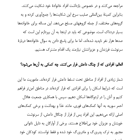
مراجعه می‌کنند و در خصوص بازداشت افراد خانوادۀ خود شکایت می‌کنند.
بنابراین کمیتۀ بین‌المللی صلیب سرخ این شکایت‌ها را جمع‌آوری کرده و به
گروه‌های مختلف، از جمله گروه‎های مسلح می‌دهد. این مساله برای خانواده‌ها
بسیار دردناک است. موضوعی که باید در اینجا به آن بپردازم این است که
صدها هزار نفر ناپدید شده‌اند، اما ما برای پاسخ دادن به سوال خانواده‌ها دربارۀ
سرنوشت فرزندان و عزیزانشان نیازمند یک اقدام مشترک هستیم.
العالم: افرادی که از چنگ داعش فرار می‌کنند، چه کمکی به آن‌ها می‌شود؟
شمار زیادی از افراد از مناطق تحت تسلط داعش فرار کرده‌اند. ماموریت ما این
است که شرایط اسکان را برای افرادی که فرار کرده‌اند در مناطق امن‌تر فراهم
کنیم و آنان را در اردوگاه‌ها اسکان دهیم. سپس با همکاری جمعیت هلال
احمر سوریه به آنها کمک‌های فوری، مانند غذا و بهداشت و برخی کمک‌های
اصلی ارائه می‌دهیم. این افراد پس از فرار از چنگال داعش، از سرنوشت
خویشان و عزیزان خود بی‌اطلاع هستند. برخی از آوارگان به دلیل ناتوانی
مجبور به ترک پدربزرگ و مادربزرگ خود شده و فقط توانستند کودکان خود