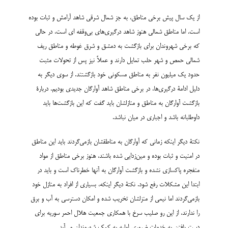
از یک سال پیش برخی مناطق، به جز شمال شرقی شاهد آرامش و ثبات بوده
است. اما مناطق شمالی هنوز شاهد درگیری‌های بی‌وقفه ای است، در حالی
که برخی شهروندان برای بازگشت به دمشق و شرق غوطه و مناطق ریف
شمالی حمص و شهر حلب تمایل دارند و عملاً نیز پس از تحولات مثبت
حدود یک میلیون نفر به مناطق مسکونی خود بازگشتند. از سوی دیگر به
دلیل ادامۀ درگیری‌ها، در برخی مناطق شاهد آوارگان جدیدی بودیم. دربارۀ
بازگشت آوارگان به مناطق و منازلشان باید گفت که این بازگشت‌ها باید
داوطلبانه باشد و اجباری در میان نباشد.
نکتۀ دیگر اینکه زمانی که آوارگان به مناطقشان بازمی‌گردند باید این مناطق
در امنیت و ثبات بوده و مین‌زدایی شده باشند، هنوز برخی مناطق از مواد
منفجره پاکسازی نشده و بازگشت آوارگان به آنها خطرناک است و باید در
ابتدا این مشکلات رفع شود. نکتۀ دیگر اینکه، بسیاری از افراد به منازل خود
بازمی‌گردند اما نیمی از منزلشان تخریب شده و امکان دسترسی به آب و برق
را ندارند، از این رو صلیب سرخ با همکاری جمعیت هلال احمر سوریه برای
دست یافتن به خدمات ضروری اولیه به کمک شهروندان می‌آید.