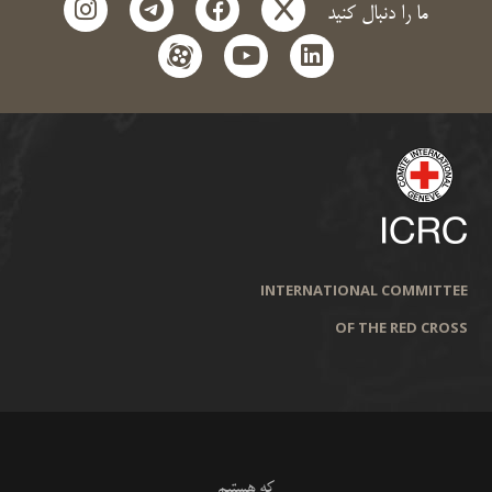
instagram
telegram
facebook
x
ما را دنبال کنید
aparat
youtube
linkedin
INTERNATIONAL COMMITTEE
OF THE RED CROSS
که هستیم