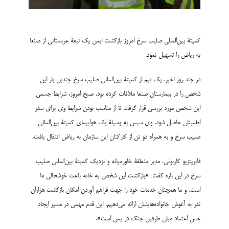
کمیتۀ بین‌المللی صلیب سرخ امروز بازگشت ایمن یک تبعۀ عربستانی از صنعا
به ریاض را تسهیل نمود.
در چند روز اخیر، یک تیم از کمیتۀ بین‌المللی صلیب سرخ چندین بار این
شخص را در بیمارستان صنعا ملاقات کرده بود. صبح امروز، شرایط جسمی
این شخص مورد بررسی قرار گرفت تا از مناسب بودن شرایط وی برای سفر
اطمینان حاصل شود. وی سپس به وسیلۀ یک هواپیمای کمیتۀ بین‌المللی
صلیب سرخ و به همراه دو تن از کارکنان این سازمان به ریاض انتقال یافت.
فابریتزیو کاربونی، مدیر منطقۀ خاورمیانه و نزدیک کمیتۀ بین‌المللی صلیب
سرخ در این باره گفت: «بازگشت این شخص به خانه باعث خوشحالی ما
است. و ما همچنان خدمات خود را جهت فراهم آوردن امکان بازگشت هزاران
نفر به آغوش خانواده‌هایشان ارائه می‌دهیم. این قدم مهمی در مسیر ایجاد
حس اعتماد میان طرفین جنگ در یمن است».