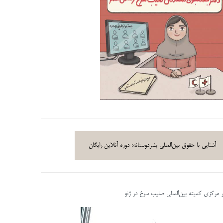
آشنایی با حقوق بین‌المللی بشردوستانه: دوره آنلاین رایگان
ر مرکزی کمیته بین‌المللی صلیب سرخ در ژنو