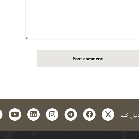
t
outube
linkedin
instagram
telegram
facebook
x
دنبال کنید