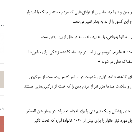
یمن و تنها چند ماه پس از توافق‌هایی که مردم خسته از جنگ را امیدوار
ین کشور را از بد به بدتر تغییر می‌دهد.
همکا
ز سالها بدبختی، با تجدید مخاصمه در حال از بین رفتن است.
: « علیرغم کورسویی از امید در چند ماه گذشته، زندگی برای میلیون‌ها
سفناک فعلی می‌شوند.»
زهای گذشته شاهد افزایش خشونت در سراسر کشور بوده است. از سرگیری
ی و سلامت صدها هزار نفر از مردم یمن را که خسته از درگیری‌هایی هستند
باز
ۀ بین‌المللی صلیب سرخ به طور اضطراری، بیش از 7 تن کمک‌های پزشکی و یک تیم فنی را برای انجام تعمیرات در بیمارستان المظفر
در تعز ارسال نمود. در حجه، کمیتۀ بین‌المللی صلیب سرخ مواد غذایی و وسایل مورد نیاز خانوار را برای بیش از 1640 خانوادۀ آواره که تحت تأثیر