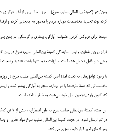
یمن/ ژنو (کمیتۀ بین‌المللی صلیب سرخ) – چهار سال پس از آغاز درگیری در 
کرده بود، تجدید مخاصمات دوباره مردم را مجبور به جابجایی کرده و اوضاع ا
امیدها برای فروکش کردن خشونت، آوارگی، بیماری و گرسنگی در یمن پس ا
فرانز روچن اشتاین، رئیس نمایندگی کمیتۀ بین‌المللی صلیب سرخ در یمن گفت
یمنی غیر قابل تحمل شده است. مبارزات جدید تنها باعث تشدید وضعیت ا
با وجود توافق‌های به دست آمدۀ اخیر، کمیتۀ بین‌المللی صلیب سرخ در رو
مخاصماتی که همۀ طرف‌ها را در بردارد، منجر به آوارگی بیشتر شده و ایمن
که اکنون وارد پنجمین سال خود می‌شود، به خطر انداخته است.
این هفته، کمیت
رویدادهای اخیر قرار دارند، توزیع می کند.