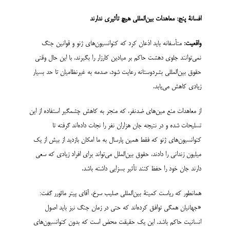
افسانۀ پنج: معاهدات بین‌المللی هیچ تأثیری ندارند
واقعیت:
متأسفانه باید اذعان کرد که کنوانسیون‌های ژنو و قوانین جنگ
نمی‌توانند جلوی دهشت حاکم بر میادین کارزار را بگیرند. با این حال وقتی
حقوق بین‌المللی بشردوستانه رعایت شود، صدمه به غیرنظامیان تا حد بسیار
زیادی کاهش می‌یابد.
از معاهدات منع مین‌های ضدنفر، که منجر به کاهش چشمگیر استفاده از این
تسلیحات شده و در نتیجه جان هزاران نفر را نجات داده‌اند گرفته تا
کنوانسیون‌های ژنو که فقط همین پارسال به ما امکان بازدید از بیش از یک
میلیون زندانی را دادند، حقوق بین‌الملل می‌تواند برای افراد زیادی که سعی
دارند جان خود را حفظ کنند تأثیر بسزایی داشته باشد.
همانطور که ریاست کمیتۀ بین‌المللی صلیب سرخ، آقای پیتر مائورر گفت:
«جهانیان همگی توافق کرده‌اند که حتی در زمان جنگ نیز باید اصول
انسانیت حاکم باشد. این یک حقیقت محض است که بدون کنوانسیون‌های