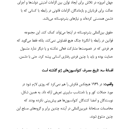
جهان امروزه در تلاش برای ایجاد توازن بین الزامات امنیتی دولت‌ها و اجرای
عدالت برای قربانیان و بازماندگان، الزامات قانونی در رابطه با کسانی که با
دشمن همدستی کرده‌اند و نیازهای بشردوستانه می‌باشد.
حقوق بین‌المللی بشردوستانه در اینجا می‌تواند کمک کند. این مجموعه
قوانین در رابطه با انگیزۀ جنگ هیچ قضاوتی نمی‌کند، بلکه فقط می‌گوید که
هر فردی که در خصومت‌ها مشارکت فعالی نداشته و یا دیگر ندارد مشمول
حمایت بوده و باید با چنین فردی رفتاری انسانی پیشه کرد، حتی با دشمن.
افسانۀ سه: تاریخ مصرف کنوانسیون‌های ژنو گذشته است
واقعیت:
در 1949 هیچکس فکرش را هم نمی‌کرد که روزی لازم شود در
مورد حملات کور و یا نامتناسب سایبری تعریفی ارائه داد. به همین شکل،
نویسندگان و امضا کنندگان کنوانسیون‌ها هم پیش‌بینی نکرده بودند که
مخاصمات مسلحانۀ غیربین‌المللی در آینده چندین برابر و گروه‌های مسلح این
چنین متنوع شوند.