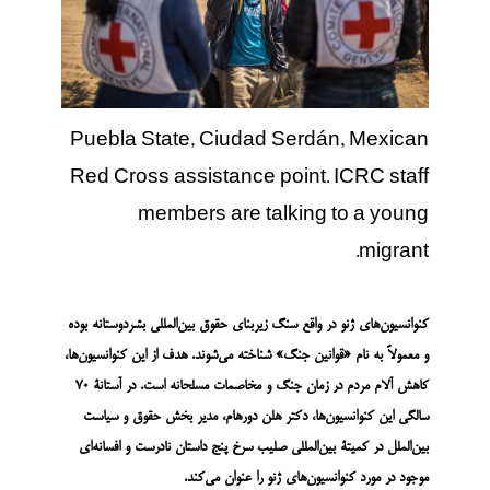
Puebla State, Ciudad Serdán, Mexican
Red Cross assistance point. ICRC staff
members are talking to a young
migrant.
کنوانسیون‌های ژنو در واقع سنگ زیربنای حقوق بین‌المللی بشردوستانه بوده
و معمولاً به نام «قوانین جنگ» شناخته می‌شوند. هدف از این کنوانسیون‌ها،
کاهش آلام مردم در زمان جنگ و مخاصمات مسلحانه است. در آستانۀ 70
سالگی این کنوانسیون‌ها، دکتر هلن دورهام، مدیر بخش حقوق و سیاست
بین‌الملل در کمیتۀ بین‌المللی صلیب سرخ پنج داستان نادرست و افسانه‌ای
موجود در مورد کنوانسیون‌های ژنو را عنوان می‌کند.