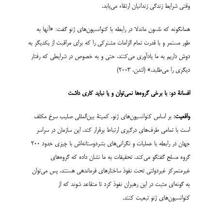
وقتی شرایط زندگی زندانیان ارتقاء می‌یابد.
همانگونه که نلسون ماندلا در رابطه با کنوانسیون‌های ژنو گفت: «آنها به
طور مستمر و با قدرت تمام الزامات مشترکی را که برای مراقبت از یکدیگر به
دوش داریم به ما یادآوری می‌کنند، حتی و به خصوص در شرایطی که رفتار
دیگری را می‌طلبد.» (لندن، 2003)
افسانۀ دو: با برخی گروه‌ها نمی‌توان و یا نباید کاری داشت
واقعیت:
بر اساس کنوانسیون‌های ژنو، کمیتۀ بین‌المللی صلیب سرخ مکلف
است با تمامی طرف‌های درگیری ارتباط برقرار کند. این سازمان در سراسر
جهان در رابطه با عملیات و نگرانی‌های بشردوستانه‌اش با چیزی حدود 200
گروه مسلح گفتگو می‌کند. تحقیقات به ما نشان داده که گروه‌های
غیرمتمرکز غیردولتی تحت نفوذ ساختارهای فرماندهی هستند، پس می‌توان
به گونه‌ای مثبت در این رهبران نفوذ کرد تا متقاعد شوند که از
کنوانسیون‌های ژنو تبعیت کنند.