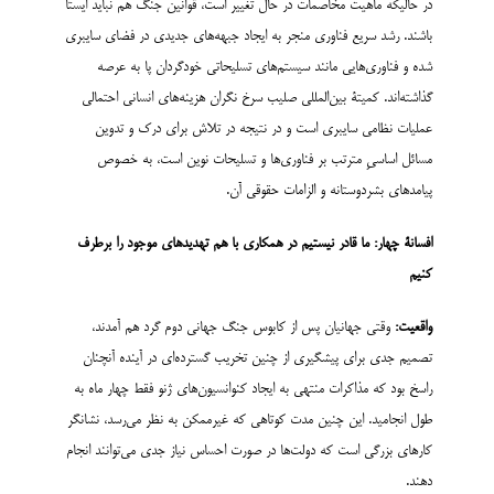
در حالیکه ماهیت مخاصمات در حال تغییر است، قوانین جنگ هم نباید ایستا
باشند. رشد سریع فناوری منجر به ایجاد جبهه‌های جدیدی در فضای سایبری
شده و فناوری‌هایی مانند سیستم‌های تسلیحاتی خودگردان پا به عرصه
گذاشته‌اند. کمیتۀ بین‌المللی صلیب سرخ نگران هزینه‌های انسانی احتمالی
عملیات نظامی سایبری است و در نتیجه در تلاش برای درک و تدوین
مسائل اساسیِ مترتب بر فناوری‌ها و تسلیحات نوین است، به خصوص
پیامدهای بشردوستانه و الزامات حقوقی آن.
افسانۀ چهار: ما قادر نیستیم در همکاری با هم تهدیدهای موجود را برطرف
کنیم
واقعیت:
وقتی جهانیان پس از کابوس جنگ جهانی دوم گرد هم آمدند،
تصمیم جدی برای پیشگیری از چنین تخریب گسترده‌ای در آینده آنچنان
راسخ بود که مذاکرات منتهی به ایجاد کنوانسیون‌های ژنو فقط چهار ماه به
طول انجامید. این چنین مدت کوتاهی که غیرممکن به نظر می‌رسد، نشانگر
کارهای بزرگی است که دولت‌ها در صورت احساس نیاز جدی می‌توانند انجام
دهند.