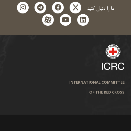
instagram
telegram
facebook
x
ما را دنبال کنید
aparat
youtube
linkedin
INTERNATIONAL COMMITTEE
OF THE RED CROSS