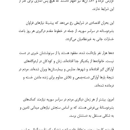
گزارش کرده و 70% آن‌ها نیز اظهار داشتند که هیچ پس اندازی برای گذر از
این شرایط ندارند.
این بحران اقتصادی در شرایطی رخ می‌دهد که پیشینۀ نیازهای فراوان
بشردوستانه در سراسر سوریه، از جمله در خطوط مقدم درگیری هر روز باعث
خسارات جانی به غیرنظامیان می‌گردد.
ده‌ها هزار نفر بازداشت شده، مفقود هستند یا از سرنوشتشان خبری در دست
نیست. خانواده‌ها از یکدیگر جدا افتاده‌اند. زنان و کودکان در اردوگاه‌های
آوارگان گیر افتاده‌اند و شهرها، مدارس و بیمارستان‌ها ویران شده‌اند. مردم در
نتیجۀ بارها آوارگی دسته‌جمعی و تلاش مداوم برای زنده ماندن خسته و
درمانده شده‌اند.
امروز، بیشتر از هر زمان دیگری مردم در سراسر سوریه نیازمند کمک‌های
بشردوستانۀ بی‌غرض هستند که بر اساس سنجش نیازهای میدانی تامین و
به شکلی مستقل به دستشان برسد.
فابریزیو کاربونی، مدیر منطقۀ خاورمیانه و نزدیک کمیتۀ بین‌المللی صلیب