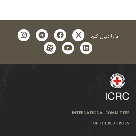
instagram
telegram
facebook
x
ما را دنبال کنید
aparat
youtube
linkedin
INTERNATIONAL COMMITTEE
OF THE RED CROSS