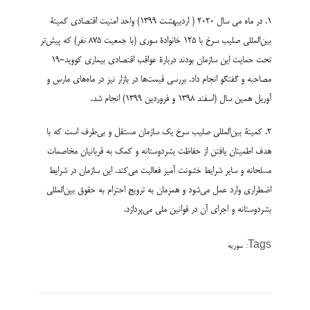
1. در ماه می سال 2020 ( اردیبهشت 1399) واحد امنیت اقتصادی کمیتۀ
بین‌المللی صلیب سرخ با 125 خانوادۀ سوری (با جمعیت 875 نفر) که پیش‌تر
تحت حمایت این سازمان بودند دربارۀ عواقب اقتصادی بیماری کووید-19
مصاحبه و گفتگو انجام داد. بررسی قیمت‌ها در بازار نیز در ماه‌های مارس و
آوریل همین سال (اسفند 1398 و فروردین 1399) انجام شد.
2. کمیتۀ بین‌المللی صلیب سرخ یک سازمان مستقل و بی‌طرف است که با
هدف اطمینان یافتن از حفاظت بشردوستانه و کمک به قربانیان مخاصمات
مسلحانه و سایر شرایط خشونت آمیز فعالیت می‌کند. این سازمان در شرایط
اضطراری وارد عمل می‌شود و همزمان به ترویج احترام به حقوق بین‌المللی
بشردوستانه و اجرای آن در قوانین ملی می‌پردازد.
Tags:
سوریه