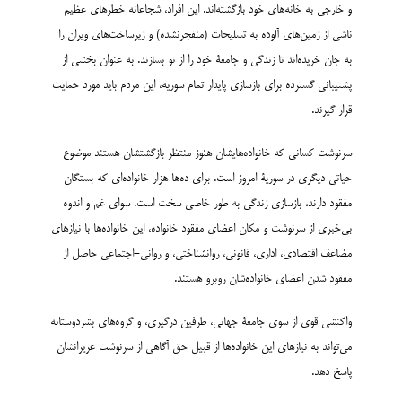
و خارجی به خانه‌های خود بازگشته‌اند. این افراد، شجاعانه خطرهای عظیم
ناشی از زمین‌های آلوده به تسلیحات (منفجرنشده) و زیرساخت‌های ویران را
به جان خریده‌اند تا زندگی و جامعۀ خود را از نو بسازند. به عنوان بخشی از
پشتیبانی گسترده برای بازسازی پایدار تمام سوریه، این مردم باید مورد حمایت
قرار گیرند.
سرنوشت کسانی که خانواده‌هایشان هنوز منتظر بازگشتشان هستند موضوع
حیاتی دیگری در سوریۀ امروز است. برای ده‌ها هزار خانواده‌ای که بستگان
مفقود دارند، بازسازی زندگی به طور خاصی سخت است. سوای غم و اندوه
بی‌خبری از سرنوشت و مکان اعضای مفقود خانواده، این خانواده‌ها با نیازهای
مضاعف اقتصادی، اداری، قانونی، روانشناختی، و روانی-اجتماعی حاصل از
مفقود شدن اعضای خانواده‌شان روبرو هستند.
واکنشی قوی از سوی جامعۀ جهانی، طرفین درگیری، و گروه‌های بشردوستانه
می‌تواند به نیازهای این خانواده‌ها از قبیل حق آگاهی از سرنوشت عزیزانشان
پاسخ دهد.