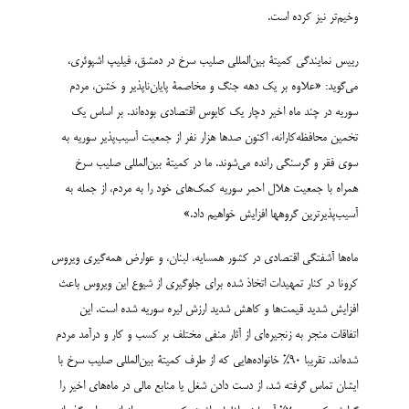
وخیم‌تر نیز کرده است.
رییس نمایندگی کمیتۀ بین‌المللی صلیب سرخ در دمشق، فیلیپ اشپوئری،
می‌گوید: «علاوه بر یک دهه جنگ و مخاصمۀ پایان‌ناپذیر و خشن، مردم
سوریه در چند ماه اخیر دچار یک کابوس اقتصادی بوده‌اند. بر اساس یک
تخمین محافظه‌کارانه، اکنون صدها هزار نفر از جمعیت آسیب‌پذیر سوریه به
سوی فقر و گرسنگی رانده می‌شوند. ما در کمیتۀ بین‌المللی صلیب سرخ
همراه با جمعیت هلال احمر سوریه کمک‌های خود را به مردم، از جمله به
آسیب‌پذیرترین گروهها افزایش خواهیم داد.»
ماه‌ها آشفتگی اقتصادی در کشور همسایه، لبنان، و عوارض همه‌گیری ویروس
کرونا در کنار تمهیدات اتخاذ شده برای جلوگیری از شیوع این ویروس باعث
افزایش شدید قیمت‌ها و کاهش شدید ارزش لیره سوریه شده است. این
اتفاقات منجر به زنجیره‌ای از آثار منفی مختلف بر کسب و کار و درآمد مردم
شده‌اند. تقریبا 90% خانواده‌هایی که از طرف کمیتۀ بین‌المللی صلیب سرخ با
ایشان تماس گرفته شد، از دست دادن شغل یا منابع مالی در ماه‌های اخیر را