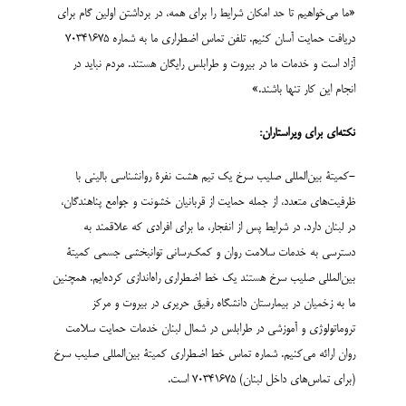
«ما می‌خواهیم تا حد امکان شرایط را برای همه، در برداشتن اولین گام برای
دریافت حمایت آسان کنیم. تلفن تماس اضطراری ما به شماره 70341675
آزاد است و خدمات ما در بیروت و طرابلس رایگان هستند. مردم نباید در
انجام این کار تنها باشند.»
نکته‌ای برای ویراستاران:
-کمیتۀ بین‌المللی صلیب سرخ یک تیم هشت نفرۀ روانشناسی بالینی با
ظرفیت‌های متعدد، از جمله حمایت از قربانیان خشونت و جوامع پناهندگان،
در لبنان دارد. در شرایط پس از انفجار، ما برای افرادی که علاقمند به
دسترسی به خدمات سلامت روان و کمک‌رسانی توانبخشی جسمی کمیتۀ
بین‌المللی صلیب سرخ هستند یک خط اضطراری راه‌اندازی کرده‌ایم. همچنین
ما به زخمیان در بیمارستان دانشگاه رفیق حریری در بیروت و مرکز
تروماتولوژی و آموزشی در طرابلس در شمال لبنان خدمات حمایت سلامت
روان ارائه می‌کنیم. شماره تماس خط اضطراری کمیتۀ بین‌المللی صلیب سرخ
(برای تماس‌های داخل لبنان) 70341675 است.