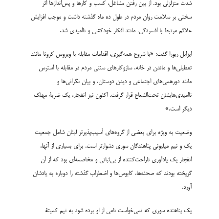
شدت متزلزلی بود. از بین رفتن مشاغل، کسب و کارها و پس‌اندازها اثر
سختی بر سلامت روان مردم در طول ده ماه گذشته داشت و موجب افزایش
علائم مرتبط با افسردگی، مانند افکار خودکشی و ناامیدی شد.
ایزابل ریورا گفت: «با شروع همه‌گیری، اقدامات مقابله با ویروس کرونا مانند
تعطیلی‌ها و ماندن در خانه، سازوکارهای سنتی مردم در مقابله با استرس
مانند دورهمی‌های اجتماعی و دیدن دوستان، و بیان نگرانی‌ها و
ناامیدی‌هایشان تحت‌الشعاع قرار گرفت. اکنون نیز انفجار، یک ضربۀ مهلک
دیگر است.»
وضعیت به ویژه برای بعضی از گروه‌های آسیب‌پذیرتر لبنان شامل جمعیت
یک و نیم میلیونی پناهندگان سوری دشوارتر است. برای بسیاری از آنها،
انفجار یک یادآوری ناراحت‌کننده از بی‌ثباتی و مخاصمه‌ای بود که از آن
گریخته بودند که صحنه‌ها، کابوس‌ها و اضطراب گذشته را دوباره به یادشان
آورد.
یک پناهنده سوری که نمی‌خواست نامی از او برده شود به تیم کمیتۀ