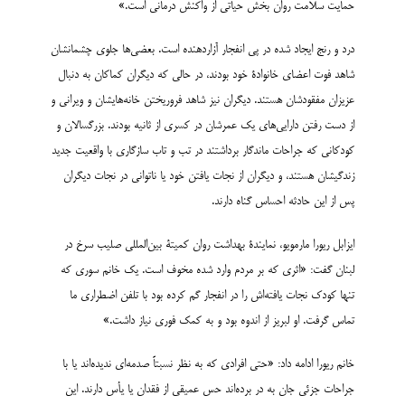
حمایت سلامت روان بخش حیاتی از واکنش درمانی است.»
درد و رنج ایجاد شده در پی انفجار آزاردهنده است. بعضی‌ها جلوی چشمانشان
شاهد فوت اعضای خانوادۀ خود بودند، در حالی که دیگران کماکان به دنبال
عزیزان مفقودشان هستند. دیگران نیز شاهد فروریختن خانه‌هایشان و ویرانی و
از دست رفتن دارایی‌های یک عمرشان در کسری از ثانیه بودند. بزرگسالان و
کودکانی که جراحات ماندگار برداشتند در تب و تاب سازگاری با واقعیت جدید
زندگیشان هستند، و دیگران از نجات یافتن خود یا ناتوانی در نجات دیگران
پس از این حادثه احساس گناه دارند.
ایزابل ریورا مارمویو، نمایندۀ بهداشت روان کمیتۀ بین‌المللی صلیب سرخ در
لبنان گفت: «اثری که بر مردم وارد شده مخوف است. یک خانم سوری که
تنها کودک نجات یافته‌اش را در انفجار گم کرده بود با تلفن اضطراری ما
تماس گرفت. او لبریز از اندوه بود و به کمک فوری نیاز داشت.»
خانم ریورا ادامه داد: «حتی افرادی که به نظر نسبتاً صدمه‌ای ندیده‌اند یا با
جراحات جزئی جان به در برده‌اند حس عمیقی از فقدان یا یأس دارند. این