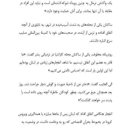
یک واکنش نرمال به چنین رویداد شوکه‌کننده‌ای است و نباید این افراد در
مقابله با آن تنها بمانند. برای آنان حمایت وجود دارد.»
ساکنان یکی از محله‌های به شدت آسیب‌دیده در شهر، به ناباوری از آنچه
اتفاق افتاده و ترس از آینده، در صحبت‌های خود با کمیتۀ بین‌المللی صلیب
سرخ اشاره داشتند.
رودریکه مخلوف، یکی از ساکنان محله کارانتیا در نزدیکی بندر گفت: «ما
قادر به هضم این اتفاق نیستیم. ما شاهد انفجارهای زیادی در لبنان بوده‌ایم
اما این اولین بار است که احساس ناامنی می‌کنیم.»
الی الجایب گفت: «دختر من از ناحیۀ صورت و گوش دچار جراحت شد. روز
بعد همچنان جیغ می‌کشید. چطور کودکان خاطرۀ آنچه روی داده است را
پشت سر خواهند گذاشت؟»
انفجار هنگامی اتفاق افتاد که لبنان پس از ماه‌ها مبارزه با همه‌گیری ویروس
کرونا در بحبوحۀ بحران اقتصادی که رو به وخامت داشت، در وضعیت به