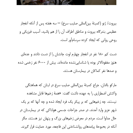
بیروت/ ژنو (کمیتۀ بین‌المللی صلیب سرخ) – سه هفته پس از آنکه انفجار
عظیمی بندرگاه بیروت و مناطق اطراف آن را از هم پاشید، آسیب فیزیکی و
روحی روانی که ایجاد کرده سرسام‌آور است.
دست کم 180 نفر در انفجار چهارم اوت جانشان را از دست دادند و عده‌ای
هنوز مفقودالاثر بوده یا شناسایی‌نشده مانده‌اند. بیش از 6000 نفر زخمی شده
و صدها نفر کماکان در بیمارستان هستند.
مارکو بالدان، جراح کمیتۀ بین‌المللی صلیب سرخ در لبنان که هماهنگی
واکنش اضطراری را به عهده داشت گفت: «همۀ زخم‌ها قابل مشاهده
نیستند، چه زخم‌هایی که بر پیکر یک فرد ایجاد شده و چه آنها که بر یک
شهر عزیز وارد آمدند. در صدر جراحات جسمی هولناکی که در بیمارستان در
حال مداوا است، مردم در معرض زخم‌های بزرگ و پنهان نیز هستند، مگر
آنکه در بحبوحۀ پیامدهای روانشناختی این فاجعه، مورد حمایت قرار گیرند.