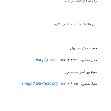
برای مهاجران افغانستانی است.
برای اطلاعات بیشتر، لطفا تماس بگیرید:
جمعیت هلال احمر ایران
حسن اسفندیار، +989124023530 ،
intdep@rcs.ir
کمیته بین المللی صلیب سرخ
شهرام نقدیانی، +989128390352 ،
snaghdiani@icrc.org