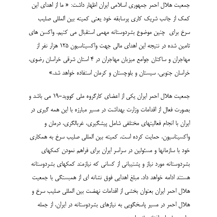
جمعیت هلال احمر جمهوری اسلامی ایران اظهار داشت: « ما از اهدای این
کمک از جانب شریک کاری پرسابقه خود یعنی کمیته بین المللی صلیب
سرخ برای چنین موضوع بشردوستانه مهمی استقبال می کنیم. واکسن های
تامین شده در نتیجه این اهدای مالی جهت واکسیناسیون 125 هزار نفر از
مهاجران و ساکنان جوامع میزبان مهاجران در 4 استان شرقی خراسان رضوی،
خراسان جنوبی، سیستان و بلوچستان و کرمان استفاده خواهد شد.»
جمعیت هلال احمر ایران یکی از اعضای کارگروه ملی کووید-19 می باشد و
بصورت فعال از اقدامات وزارت بهداشت در مسیر مبارزه با این همه گیری در
ایران با انجام فعالیتهای مختلفی شامل پیشگیری، غربالگری، درمان و
واکسیناسیون، حمایت کرده است. کمیته بین المللی صلیب سرخ به همکاری
خود با سازمانها و مسئولین در سراسر ایران برای فراهم نمودن کمکهای
بشردوستانه مورد نیاز و پشتیبانی از کسانی که نیازمند کمکهای بشردوستانه
هستند ادامه خواهد داد. مبلغ اهدایی فوق نشانه ای از همبستگی با جمعیت
هلال احمر ایران بعنوان بخشی از اقدامات نهضت بین المللی صلیب سرخ و
هلال احمر در مسیر پاسخگویی به نیازهای بشردوستانه در ایران، از جمله