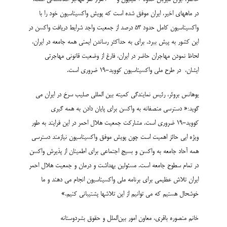
در ماههای اخیر، ایران موفق شده است که پویش واکسیناسیون خود را با
واکسیناسیون کامل حدود 53 درصد از جمعیت واجد شرایط دریافت واکسن در
این کشور به پیش ببرد. برای به حداکثر رساندن ایمنی همه جامعه در ایران،
لحاظ نمودن مهاجران حاضر در ایران، فارغ از وضعیت قانونی مهاجرتی
ایشان، در طرح ملی واکسیناسیون کووید-19 ضروری است.
یوهانس بروئر، رئیس نمایندگی کمیته بین المللی صلیب سرخ در ایران می
گوید:« دسترسی منصفانه به واکسن برای پایان دادن به همه گیری
کووید-19 ضروری است. مشارکت جمعیت هلال احمر در این فرایند به طور
ویژه ایی حائز اهمیت است چون پویش موفق واکسیناسیون نیازمند دسترسی
همه آحاد جامعه به واکسن و بسیج اجتماعی برای اطمینان از پذیرش واکسن
در تمام سطوح جامعه است. مسئولین بهداشت و درمان و جمعیت هلال احمر
ایران تلاش عظیمی برای برنامه ملی واکسیناسیون انجام می دهند و ما
خوشحال هستیم که می توانیم از این تلاشها پشتیبانی کنیم.»
خانم منصوره باقری، معاون امور بین‌الملل و حقوق بشردوستانه